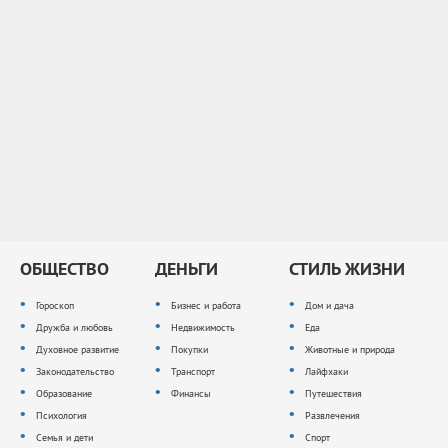
ОБЩЕСТВО
ДЕНЬГИ
СТИЛЬ ЖИЗНИ
Гороскоп
Бизнес и работа
Дом и дача
Дружба и любовь
Недвижимость
Еда
Духовное развитие
Покупки
Животные и природа
Законодательство
Транспорт
Лайфхаки
Образование
Финансы
Путешествия
Психология
Развлечения
Семья и дети
Спорт