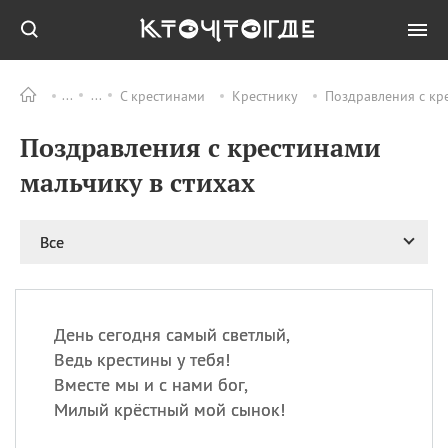
С крестинами
Крестнику
Поздравления с кре
Все
ПРАЗДНИКИ
Поздравления с крестинами
09.08
День памяти жертв
атомной
мальчику в стихах
бомбардировки
Нагасаки
09.08
День переплетов
Все
09.08
Национальный женский
день
09.08
Национальный день
День сегодня самый светлый,
рисового пудинга
Ведь крестины у тебя!
09.08
День Дымняшки
Вместе мы и с нами бог,
(Smokey Bear Day)
Милый крёстный мой сынок!