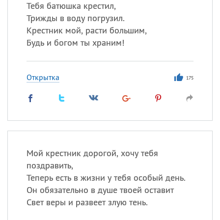
Все
ИМЕНА
Тебя батюшка крестил,
Трижды в воду погрузил.
Сегодня празднуют именины
Крестник мой, расти большим,
Будь и богом ты храним!
Сергей
, Теодор,
Федор
Посмотреть значение
и
Открытка
происхождение
175
Мой крестник дорогой, хочу тебя
поздравить,
Теперь есть в жизни у тебя особый день.
Он обязательно в душе твоей оставит
Свет веры и развеет злую тень.