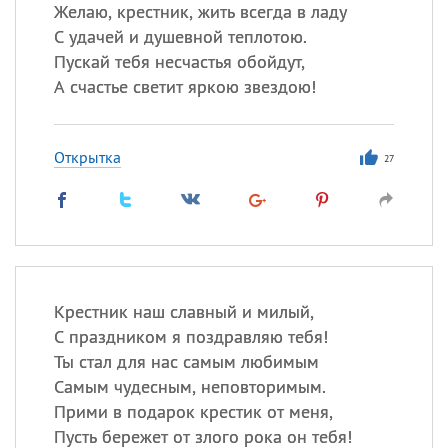
Желаю, крестник, жить всегда в ладу
С удачей и душевной теплотою.
Все
ИМЕНА
Пускай тебя несчастья обойдут,
Сегодня празднуют именины
А счастье светит яркою звездою!
Александр
,
Макар
Открытка
27
Анна
Посмотреть значение
и
происхождение
Крестник наш славный и милый,
С праздником я поздравляю тебя!
Ты стал для нас самым любимым
Самым чудесным, неповторимым.
Прими в подарок крестик от меня,
Пусть бережет от злого рока он тебя!