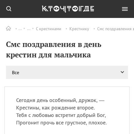
С крестинами
Крестнику
Смс поздравления в
Все
ПРАЗДНИКИ
Смс поздравления в день
08.08
День «Счастье
случается» (Happiness
крестин для мальчика
Happens Day)
08.08
День мира в Аугсбурге
Все
08.08
Ермолаев день
09.08
День святого
великомученика
Пантелеймона –
Сегодня день особенный, дружок, —
покровителя всех
врачей и целителя
Крестины, как рождение второе.
больных
Тебя с любовью встретит добрый Бог,
09.08
День книголюбов (Book
Прогонит прочь все грустное, плохое.
Lovers Day)