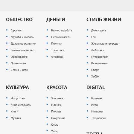
ОБЩЕСТВО
ДЕНЬГИ
СТИЛЬ ЖИЗНИ
Гороскоп
Бизнес и работа
Дом и дача
Дружба и любовь
Недвижимость
Еда
Духовное развитие
Покупки
Животные и природа
Законодательство
Транспорт
Лайфхаки
Образование
Финансы
Путешествия
Психология
Развлечения
Семья и дети
Спорт
Хобби
КУЛЬТУРА
КРАСОТА
DIGITAL
Искусство
Здоровье
Гаджеты
Кино и сериалы
Макияж
Игры
Книги
Показы
Интернет
Музыка
Похудение
Технологии
Стиль
Уход