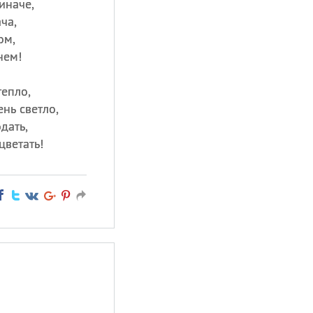
иначе,
ча,
ом,
нем!
тепло,
нь светло,
дать,
цветать!