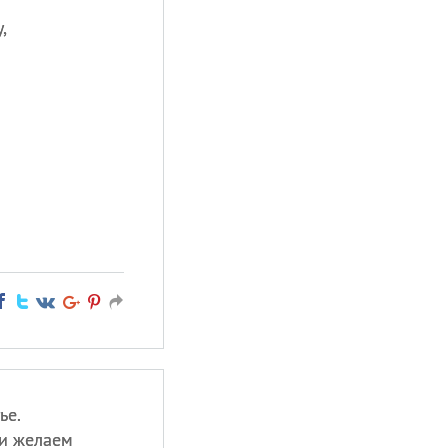
,
ье.
 и желаем