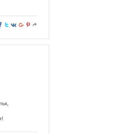
тья,
я!