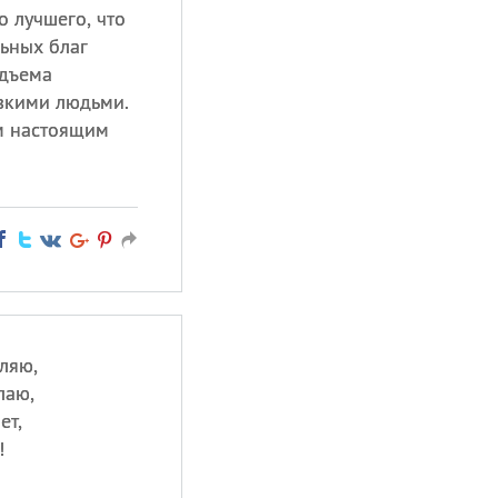
о лучшего, что
ьных благ
одъема
зкими людьми.
им настоящим
ляю,
лаю,
ет,
!