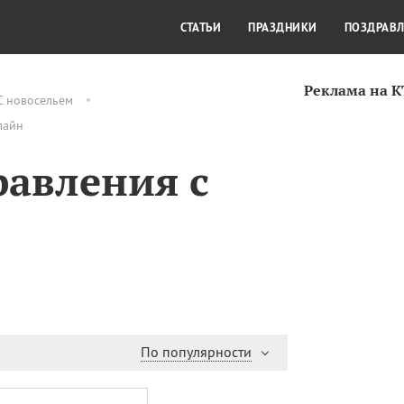
СТИЛЬ ЖИЗНИ
КУЛЬТУРА
КРА
СТАТЬИ
ПРАЗДНИКИ
ПОЗДРАВ
Реклама на 
С новосельем
лайн
авления с
По популярности