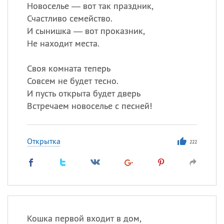
Новоселье — вот так праздник,
Счастливо семейство.
Все
ИМЕНА
И сынишка — вот проказник,
Сегодня празднуют именины
Не находит места.
Своя комната теперь
Александр
,
Макар
Совсем не будет тесно.
Анна
И пусть открыта будет дверь
Встречаем новоселье с песней!
Посмотреть значение
и
происхождение
Открытка
222
Кошка первой входит в дом,