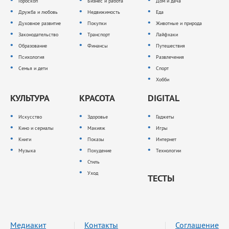
Гороскоп
Бизнес и работа
Дом и дача
Дружба и любовь
Недвижимость
Еда
Духовное развитие
Покупки
Животные и природа
Законодательство
Транспорт
Лайфхаки
Образование
Финансы
Путешествия
Психология
Развлечения
Семья и дети
Спорт
Хобби
КУЛЬТУРА
КРАСОТА
DIGITAL
Искусство
Здоровье
Гаджеты
Кино и сериалы
Макияж
Игры
Книги
Показы
Интернет
Музыка
Похудение
Технологии
Стиль
Уход
ТЕСТЫ
Медиакит
Контакты
Соглашение