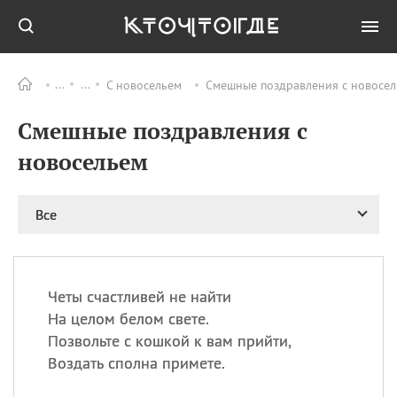
С новосельем
Смешные поздравления с новосел
Все
ПРАЗДНИКИ
Смешные поздравления с
08.08
День «Счастье
случается» (Happiness
новосельем
Happens Day)
08.08
День мира в Аугсбурге
Все
08.08
Ермолаев день
09.08
День святого
великомученика
Пантелеймона –
Четы счастливей не найти
покровителя всех
врачей и целителя
На целом белом свете.
больных
Позвольте с кошкой к вам прийти,
09.08
День книголюбов (Book
Воздать сполна примете.
Lovers Day)