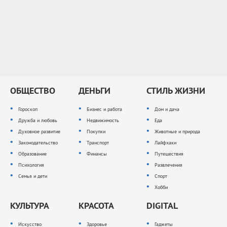
ОБЩЕСТВО
ДЕНЬГИ
СТИЛЬ ЖИЗНИ
Гороскоп
Бизнес и работа
Дом и дача
Дружба и любовь
Недвижимость
Еда
Духовное развитие
Покупки
Животные и природа
Законодательство
Транспорт
Лайфхаки
Образование
Финансы
Путешествия
Психология
Развлечения
Семья и дети
Спорт
Хобби
КУЛЬТУРА
КРАСОТА
DIGITAL
Искусство
Здоровье
Гаджеты