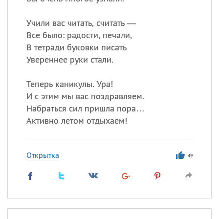
Все
ИМЕНА
Учили вас читать, считать —
Все было: радости, печали,
Сегодня празднуют именины
В тетради буковки писать
Увереннее руки стали.
Александр
,
Макар
Теперь каникулы. Ура!
Анна
И с этим мы вас поздравляем.
Набраться сил пришла пора…
Активно летом отдыхаем!
Посмотреть значение
и
происхождение
Открытка
49