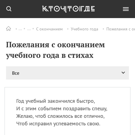
С окончанием
Учебного года
Пожелания с о
Все
ПРАЗДНИКИ
Пожелания с окончанием
06.08
Преображение
Господне у западных
учебного года в стихах
христиан
06.08
День памяти
благоверных князей
Все
Бориса и Глеба, во
святом Крещении
Романа и Давида
07.08
День ассирийских
Год учебный закончился быстро,
мучеников
И с этим событием поздравить спешу,
07.08
Национальный день
Желаю, чтоб сложилось все отлично,
маяка
Чтоб исправил успеваемость свою.
07.08
Годовщина битвы при
Бояка