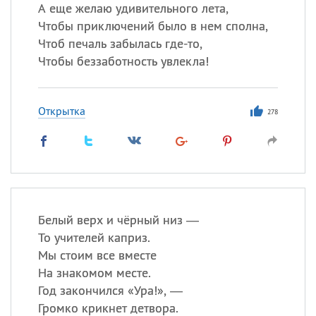
А еще желаю удивительного лета,
Чтобы приключений было в нем сполна,
Чтоб печаль забылась где-то,
Все
ИМЕНА
Чтобы беззаботность увлекла!
Сегодня празднуют именины
Открытка
Анатолий
, Афанасий,
Борис
278
,
Еще
Кристина
Посмотреть значение
и
Белый верх и чёрный низ —
происхождение
То учителей каприз.
Мы стоим все вместе
На знакомом месте.
Год закончился «Ура!», —
Громко крикнет детвора.