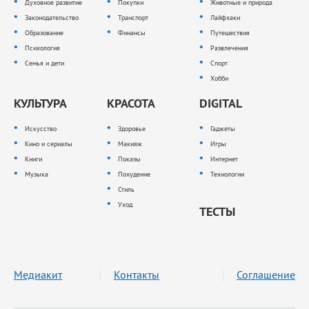
Духовное развитие
Покупки
Животные и природа
Законодательство
Транспорт
Лайфхаки
Образование
Финансы
Путешествия
Психология
Развлечения
Семья и дети
Спорт
Хобби
КУЛЬТУРА
КРАСОТА
DIGITAL
Искусство
Здоровье
Гаджеты
Кино и сериалы
Макияж
Игры
Книги
Показы
Интернет
Музыка
Похудение
Технологии
Стиль
Уход
ТЕСТЫ
Медиакит
Контакты
Соглашение