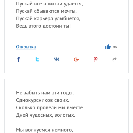
Пускай все в жизни удается,
Пускай сбываются мечты,
Все
ИМЕНА
Пускай карьера улыбнется,
Сегодня празднуют именины
Ведь этого достоин ты!
Александр
,
Макар
Открытка
289
Анна
Посмотреть значение
и
происхождение
Не забыть нам эти годы,
Однокурсников своих.
Сколько провели мы вместе
Дней чудесных, золотых.
Мы волнуемся немного,