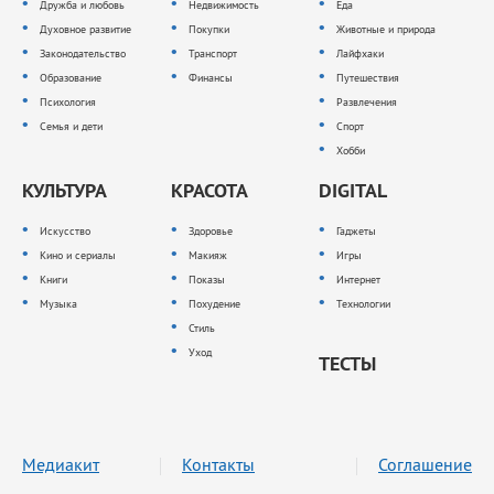
Дружба и любовь
Недвижимость
Еда
Духовное развитие
Покупки
Животные и природа
Законодательство
Транспорт
Лайфхаки
Образование
Финансы
Путешествия
Психология
Развлечения
Семья и дети
Спорт
Хобби
КУЛЬТУРА
КРАСОТА
DIGITAL
Искусство
Здоровье
Гаджеты
Кино и сериалы
Макияж
Игры
Книги
Показы
Интернет
Музыка
Похудение
Технологии
Стиль
Уход
ТЕСТЫ
Медиакит
Контакты
Соглашение