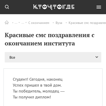
С окончанием
Вуза
Красивые смс поздравле
Все
ПРАЗДНИКИ
Красивые смс поздравления с
08.08
День «Счастье
случается» (Happiness
окончанием института
Happens Day)
08.08
День мира в Аугсбурге
Все
08.08
Ермолаев день
09.08
День святого
великомученика
Пантелеймона –
Студент! Сегодня, наконец
покровителя всех
врачей и целителя
Успех пришел в твой дом.
больных
Ты победитель, молодец —
09.08
День книголюбов (Book
Ты получил диплом!
Lovers Day)