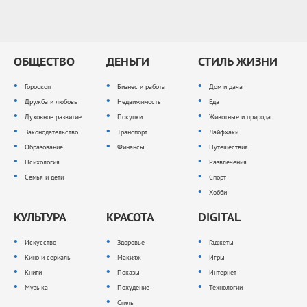
ОБЩЕСТВО
ДЕНЬГИ
СТИЛЬ ЖИЗНИ
Гороскоп
Бизнес и работа
Дом и дача
Дружба и любовь
Недвижимость
Еда
Духовное развитие
Покупки
Животные и природа
Законодательство
Транспорт
Лайфхаки
Образование
Финансы
Путешествия
Психология
Развлечения
Семья и дети
Спорт
Хобби
КУЛЬТУРА
КРАСОТА
DIGITAL
Искусство
Здоровье
Гаджеты
Кино и сериалы
Макияж
Игры
Книги
Показы
Интернет
Музыка
Похудение
Технологии
Стиль