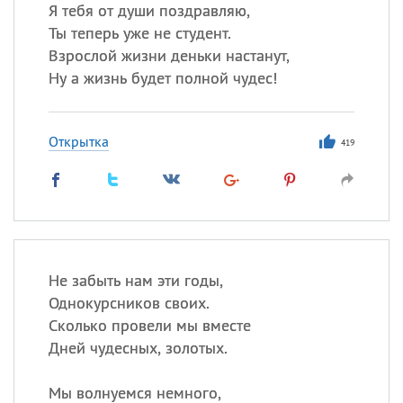
Все
ИМЕНА
Я тебя от души поздравляю,
Ты теперь уже не студент.
Сегодня празднуют именины
Взрослой жизни деньки настанут,
Ну а жизнь будет полной чудес!
Сергей
, Теодор,
Федор
Посмотреть значение
и
Открытка
происхождение
419
Не забыть нам эти годы,
Однокурсников своих.
Сколько провели мы вместе
Дней чудесных, золотых.
Мы волнуемся немного,