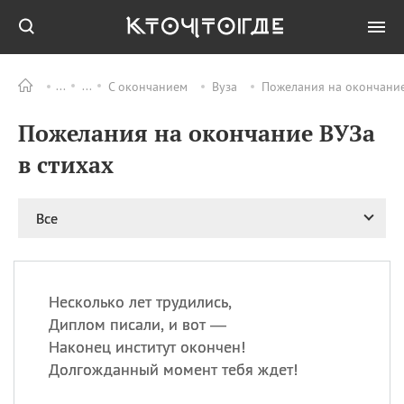
С окончанием
Вуза
Пожелания на окончание
Все
ПРАЗДНИКИ
Пожелания на окончание ВУЗа
09.08
День памяти жертв
атомной
в стихах
бомбардировки
Нагасаки
09.08
День переплетов
Все
09.08
Национальный женский
день
09.08
Национальный день
Несколько лет трудились,
рисового пудинга
Диплом писали, и вот —
09.08
День Дымняшки
Наконец институт окончен!
(Smokey Bear Day)
Долгожданный момент тебя ждет!