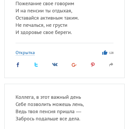
Все
ИМЕНА
Пожелание свое говорим
И на пенсии ты отдыхая,
Сегодня празднуют именины
Оставайся активным таким.
Не печалься, не грусти
Герман
,
Иван
,
Клим
,
Еще
И здоровье свое береги.
Анфиса
Открытка
128
Посмотреть значение
и
происхождение
Коллега, в этот важный день
Себе позволить можешь лень,
Ведь твоя пенсия пришла —
Забрось подальше все дела.