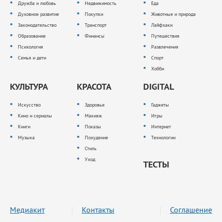
Дружба и любовь
Недвижимость
Еда
Духовное развитие
Покупки
Животные и природа
Законодательство
Транспорт
Лайфхаки
Образование
Финансы
Путешествия
Психология
Развлечения
Семья и дети
Спорт
Хобби
КУЛЬТУРА
КРАСОТА
DIGITAL
Искусство
Здоровье
Гаджеты
Кино и сериалы
Макияж
Игры
Книги
Показы
Интернет
Музыка
Похудение
Технологии
Стиль
Уход
ТЕСТЫ
Медиакит
Контакты
Соглашение