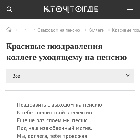
С выходом на пенсию
Коллеге
Красивые поз
Все
ПРАЗДНИКИ
Красивые поздравления
09.08
День памяти
великомученика и
коллеге уходящему на пенсию
целителя Пантелеимона
11.08
Рождество святителя
Николая Чудотворца
Все
11.08
День «мусорной еды»
11.08
День полета на
воздушном шарике
Поздравить с выходом на пенсию
11.08
День Святой Клары —
К тебе спешит твой коллектив.
покровительницы
Еще не раз споем мы песню
телевидения
Под наш излюбленный мотив.
Мы, коллега, тебя провожая