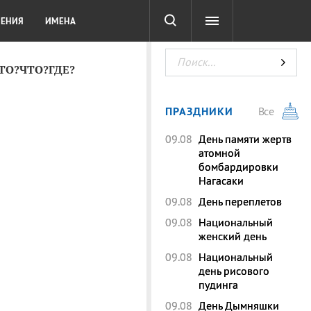
СОТА
DIGITAL
ТЕСТЫ
ЛЕНИЯ
ИМЕНА
КТО?ЧТО?ГДЕ?
ПРАЗДНИКИ
Все
09.08
День памяти жертв
атомной
бомбардировки
Нагасаки
09.08
День переплетов
09.08
Национальный
женский день
09.08
Национальный
день рисового
пудинга
09.08
День Дымняшки