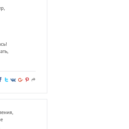
р,
сь!
ать,
ления,
ие
,