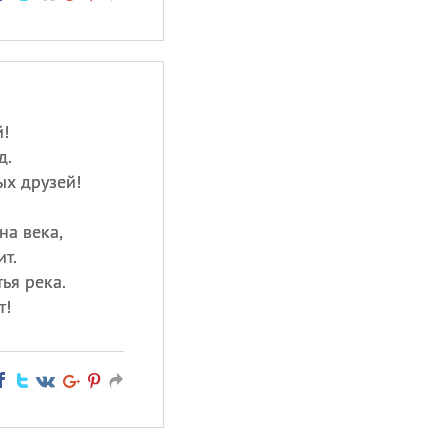
й!
д.
ых друзей!
на века,
т.
ья река.
т!