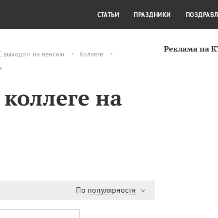
СТИЛЬ ЖИЗНИ
КУЛЬТУРА
КРА
СТАТЬИ
ПРАЗДНИКИ
ПОЗДРАВ
Реклама на 
С выходом на пенсию
Коллеге
н
 коллеге на
По популярности