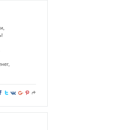
и,
!
к
нег,