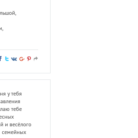
льшой,
м,
ня у тебя
равления
лаю тебе
есных
й и весёлого
и семейных