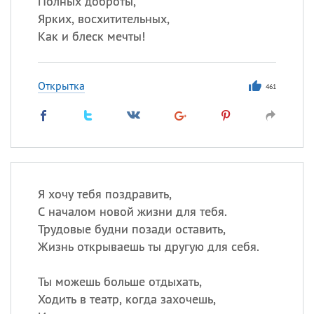
Полных доброты,
Все
ИМЕНА
Ярких, восхитительных,
Сегодня празднуют именины
Как и блеск мечты!
Герман
,
Иван
,
Клим
,
Еще
Открытка
461
Анфиса
Посмотреть значение
и
происхождение
Я хочу тебя поздравить,
С началом новой жизни для тебя.
Трудовые будни позади оставить,
Жизнь открываешь ты другую для себя.
Ты можешь больше отдыхать,
Ходить в театр, когда захочешь,