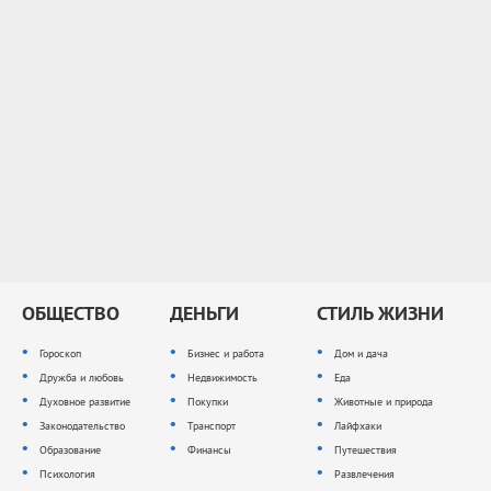
ОБЩЕСТВО
ДЕНЬГИ
СТИЛЬ ЖИЗНИ
Гороскоп
Бизнес и работа
Дом и дача
Дружба и любовь
Недвижимость
Еда
Духовное развитие
Покупки
Животные и природа
Законодательство
Транспорт
Лайфхаки
Образование
Финансы
Путешествия
Психология
Развлечения