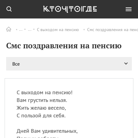
С выходом на пенсию
Смс поздравления на пен
Все
ПРАЗДНИКИ
Смс поздравления на пенсию
09.08
День памяти
великомученика и
целителя Пантелеимона
Все
11.08
Рождество святителя
Николая Чудотворца
11.08
День «мусорной еды»
11.08
День полета на
С выходом на пенсию!
воздушном шарике
Вам грустить нельзя.
11.08
День Святой Клары —
Жить желаю весело,
покровительницы
С пользой для себя.
телевидения
Дней Вам удивительных,