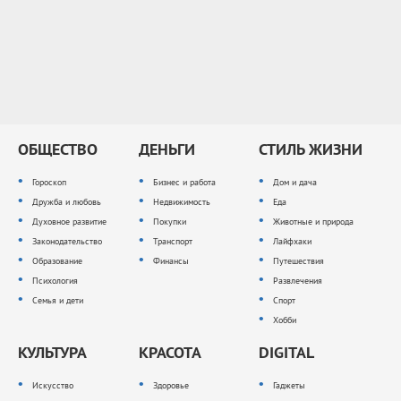
ОБЩЕСТВО
ДЕНЬГИ
СТИЛЬ ЖИЗНИ
Гороскоп
Бизнес и работа
Дом и дача
Дружба и любовь
Недвижимость
Еда
Духовное развитие
Покупки
Животные и природа
Законодательство
Транспорт
Лайфхаки
Образование
Финансы
Путешествия
Психология
Развлечения
Семья и дети
Спорт
Хобби
КУЛЬТУРА
КРАСОТА
DIGITAL
Искусство
Здоровье
Гаджеты