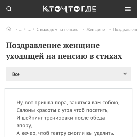
С выходом на пенсию
Женщине
Поздравлени
Все
ПРАЗДНИКИ
Поздравление женщине
06.08
Преображение
Господне у западных
уходящей на пенсию в стихах
христиан
06.08
День памяти
благоверных князей
Все
Бориса и Глеба, во
святом Крещении
Романа и Давида
07.08
День ассирийских
Ну, вот пришла пора, заняться вам собою,
мучеников
Салоны красоты с утра чтоб посетить,
07.08
Национальный день
И шейпинг тренировки после обеда
маяка
впору,
07.08
Годовщина битвы при
А вечер, чтоб театру смогли вы уделить.
Бояка