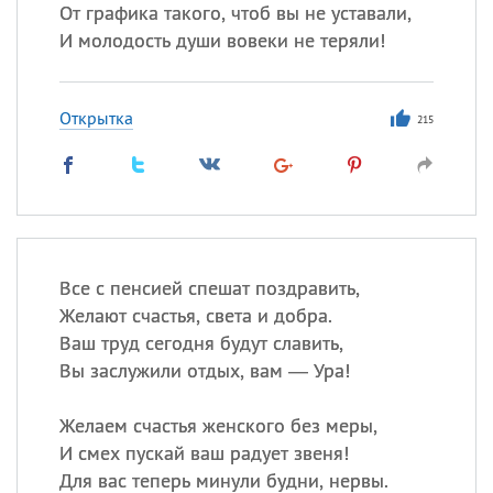
От графика такого, чтоб вы не уставали,
И молодость души вовеки не теряли!
Все
ИМЕНА
Сегодня празднуют именины
Открытка
215
Анатолий
, Афанасий,
Борис
,
Еще
Кристина
Все с пенсией спешат поздравить,
Желают счастья, света и добра.
Посмотреть значение
и
Ваш труд сегодня будут славить,
происхождение
Вы заслужили отдых, вам — Ура!
Желаем счастья женского без меры,
И смех пускай ваш радует звеня!
Для вас теперь минули будни, нервы.