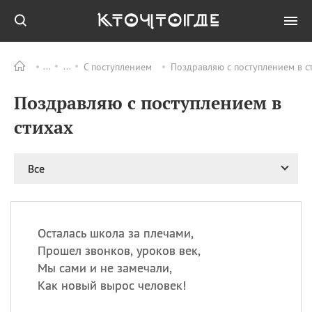
С поступлением
Поздравляю с поступлением в с
Все
ПРАЗДНИКИ
Поздравляю с поступлением в
08.08
День «Счастье
случается» (Happiness
стихах
Happens Day)
08.08
День мира в Аугсбурге
Все
08.08
Ермолаев день
09.08
День святого
великомученика
Пантелеймона –
Осталась школа за плечами,
покровителя всех
врачей и целителя
Прошел звонков, уроков век,
больных
Мы сами и не замечали,
09.08
День книголюбов (Book
Как новый вырос человек!
Lovers Day)