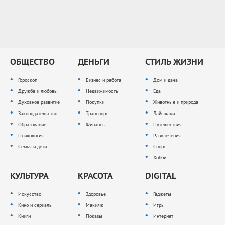
ОБЩЕСТВО
ДЕНЬГИ
СТИЛЬ ЖИЗНИ
Гороскоп
Бизнес и работа
Дом и дача
Дружба и любовь
Недвижимость
Еда
Духовное развитие
Покупки
Животные и природа
Законодательство
Транспорт
Лайфхаки
Образование
Финансы
Путешествия
Психология
Развлечения
Семья и дети
Спорт
Хобби
КУЛЬТУРА
КРАСОТА
DIGITAL
Искусство
Здоровье
Гаджеты
Кино и сериалы
Макияж
Игры
Книги
Показы
Интернет