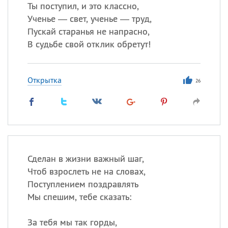
Ты поступил, и это классно,
Ученье — свет, ученье — труд,
Все
ИМЕНА
Пускай старанья не напрасно,
Сегодня празднуют именины
В судьбе свой отклик обретут!
Александр
,
Макар
Открытка
26
Анна
Посмотреть значение
и
происхождение
Сделан в жизни важный шаг,
Чтоб взрослеть не на словах,
Поступлением поздравлять
Мы спешим, тебе сказать:
За тебя мы так горды,