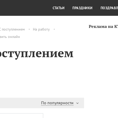
СТИЛЬ ЖИЗНИ
КУЛЬТУРА
КРА
СТАТЬИ
ПРАЗДНИКИ
ПОЗДРАВ
Реклама на 
С поступлением
На работу
авить онлайн
оступлением
По популярности