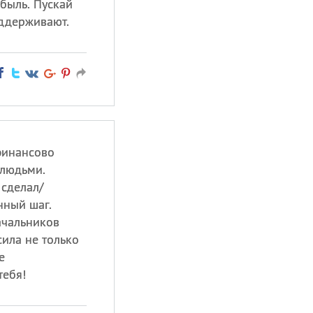
быль. Пускай
оддерживают.
финансово
людьми.
 сделал/
нный шаг.
чальников
сила не только
е
тебя!