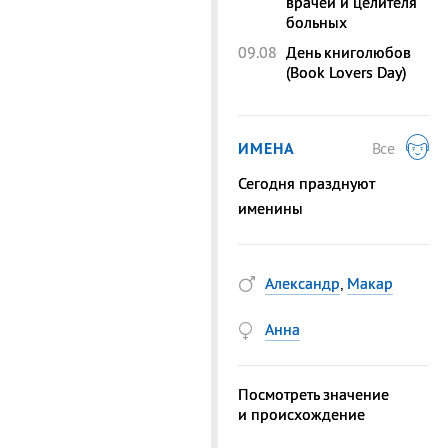
врачей и целителя
больных
09.08
День книголюбов
(Book Lovers Day)
ИМЕНА
Все
Сегодня празднуют
именины
Александр
,
Макар
Анна
Посмотреть значение
и происхождение