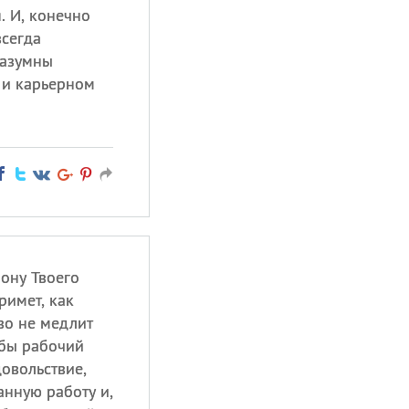
. И, конечно
всегда
разумны
 и карьерном
рону Твоего
римет, как
во не медлит
обы рабочий
овольствие,
анную работу и,