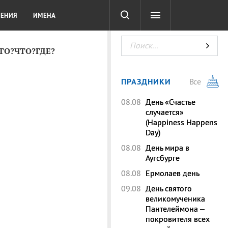
СОТА
DIGITAL
ТЕСТЫ
ЛЕНИЯ
ИМЕНА
КТО?ЧТО?ГДЕ?
ПРАЗДНИКИ
Все
08.08
День «Счастье
случается»
(Happiness Happens
Day)
08.08
День мира в
Аугсбурге
08.08
Ермолаев день
09.08
День святого
великомученика
Пантелеймона –
покровителя всех