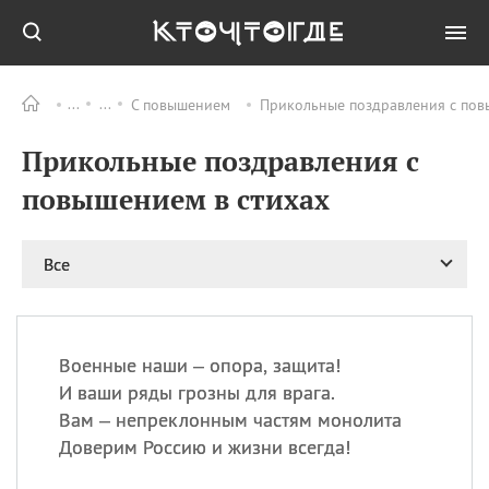
С повышением
Прикольные поздравления с повы
Все
ПРАЗДНИКИ
Прикольные поздравления с
09.08
День памяти
великомученика и
повышением в стихах
целителя Пантелеимона
11.08
Рождество святителя
Николая Чудотворца
Все
11.08
День «мусорной еды»
11.08
День полета на
воздушном шарике
Военные наши – опора, защита!
11.08
День Святой Клары —
И ваши ряды грозны для врага.
покровительницы
Вам – непреклонным частям монолита
телевидения
Доверим Россию и жизни всегда!