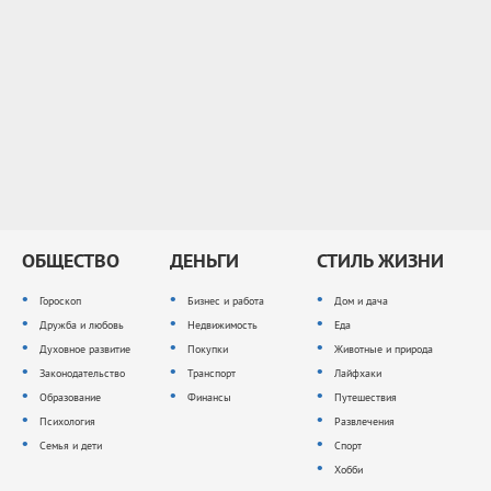
ОБЩЕСТВО
ДЕНЬГИ
СТИЛЬ ЖИЗНИ
Гороскоп
Бизнес и работа
Дом и дача
Дружба и любовь
Недвижимость
Еда
Духовное развитие
Покупки
Животные и природа
Законодательство
Транспорт
Лайфхаки
Образование
Финансы
Путешествия
Психология
Развлечения
Семья и дети
Спорт
Хобби