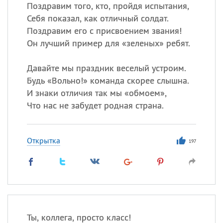
Все
ИМЕНА
Поздравим того, кто, пройдя испытания,
Себя показал, как отличный солдат.
Сегодня празднуют именины
Поздравим его с присвоением звания!
Он лучший пример для «зеленых» ребят.
Герман
,
Иван
,
Клим
,
Еще
Давайте мы праздник веселый устроим.
Анфиса
Будь «Вольно!» команда скорее слышна.
И знаки отличия так мы «обмоем»,
Посмотреть значение
и
Что нас не забудет родная страна.
происхождение
Открытка
197
Ты, коллега, просто класс!