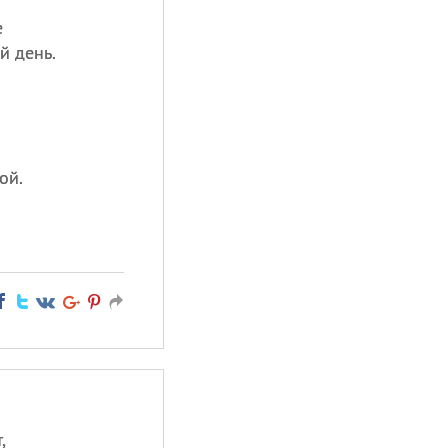
е
й день.
ой.
,