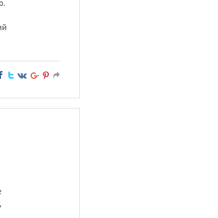
ю.
ий
е
,