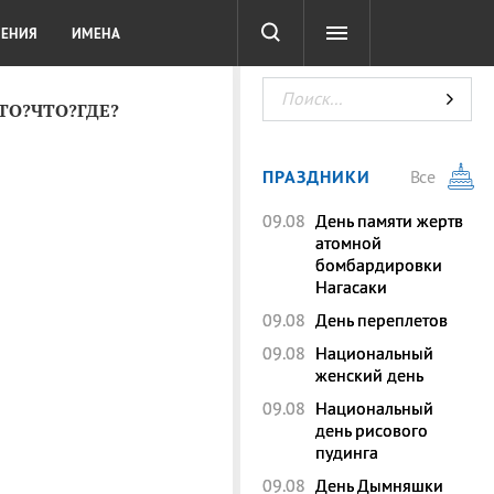
СОТА
DIGITAL
ТЕСТЫ
ЛЕНИЯ
ИМЕНА
КТО?ЧТО?ГДЕ?
ПРАЗДНИКИ
Все
09.08
День памяти жертв
атомной
бомбардировки
Нагасаки
09.08
День переплетов
09.08
Национальный
женский день
09.08
Национальный
день рисового
пудинга
09.08
День Дымняшки