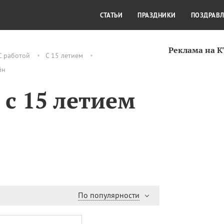
СТИЛЬ ЖИЗНИ
КУЛЬТУРА
КРА
СТАТЬИ
ПРАЗДНИКИ
ПОЗДРАВ
Реклама на 
С работой
С 15 летием
йн
с 15 летием
По популярности