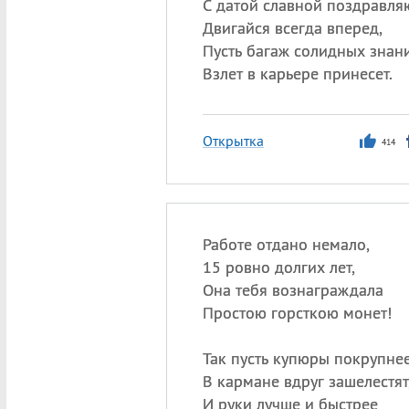
С датой славной поздравля
Двигайся всегда вперед,
Пусть багаж солидных знан
Взлет в карьере принесет.
Открытка
414
Работе отдано немало,
15 ровно долгих лет,
Она тебя вознаграждала
Простою горсткою монет!
Так пусть купюры покрупне
В кармане вдруг зашелестят
И руки лучше и быстрее