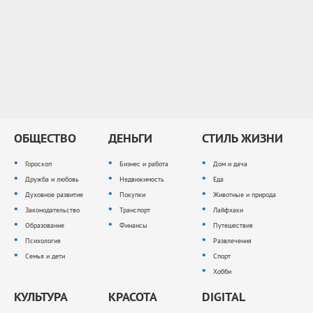
ОБЩЕСТВО
ДЕНЬГИ
СТИЛЬ ЖИЗНИ
Гороскоп
Бизнес и работа
Дом и дача
Дружба и любовь
Недвижимость
Еда
Духовное развитие
Покупки
Животные и природа
Законодательство
Транспорт
Лайфхаки
Образование
Финансы
Путешествия
Психология
Развлечения
Семья и дети
Спорт
Хобби
КУЛЬТУРА
КРАСОТА
DIGITAL