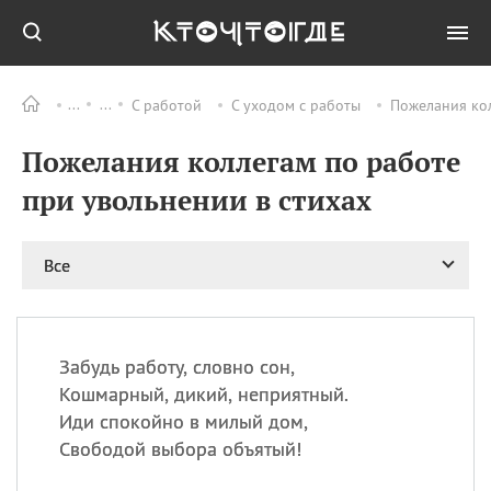
С работой
С уходом с работы
Пожелания кол
Все
ПРАЗДНИКИ
Пожелания коллегам по работе
08.08
День «Счастье
случается» (Happiness
при увольнении в стихах
Happens Day)
08.08
День мира в Аугсбурге
Все
08.08
Ермолаев день
09.08
День святого
великомученика
Пантелеймона –
Забудь работу, словно сон,
покровителя всех
врачей и целителя
Кошмарный, дикий, неприятный.
больных
Иди спокойно в милый дом,
09.08
День книголюбов (Book
Свободой выбора объятый!
Lovers Day)