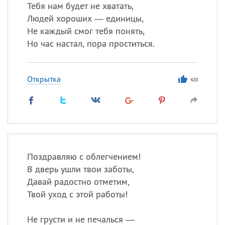
Тебя нам будет не хватать,
Людей хороших — единицы,
Все
ИМЕНА
Не каждый смог тебя понять,
Сегодня празднуют именины
Но час настал, пора проститься.
Александр
,
Макар
Открытка
420
Анна
Посмотреть значение
и
происхождение
Поздравляю с облегчением!
В дверь ушли твои заботы,
Давай радостно отметим,
Твой уход с этой работы!
Не грусти и не печалься —