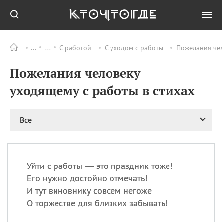
С работой
С уходом с работы
Пожелания чел
Все
ПРАЗДНИКИ
Пожелания человеку
06.08
Преображение
Господне у западных
уходящему с работы в стихах
христиан
06.08
День памяти
благоверных князей
Все
Бориса и Глеба, во
святом Крещении
Романа и Давида
07.08
День ассирийских
Уйти с работы — это праздник тоже!
мучеников
Его нужно достойно отмечать!
07.08
Национальный день
И тут виновнику совсем негоже
маяка
О торжестве для близких забывать!
07.08
Годовщина битвы при
Бояка