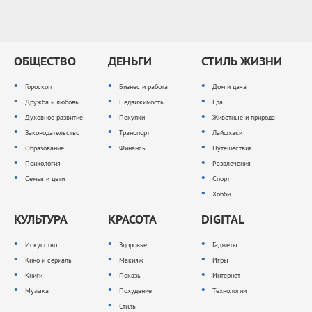
ОБЩЕСТВО
ДЕНЬГИ
СТИЛЬ ЖИЗНИ
Гороскоп
Бизнес и работа
Дом и дача
Дружба и любовь
Недвижимость
Еда
Духовное развитие
Покупки
Животные и природа
Законодательство
Транспорт
Лайфхаки
Образование
Финансы
Путешествия
Психология
Развлечения
Семья и дети
Спорт
Хобби
КУЛЬТУРА
КРАСОТА
DIGITAL
Искусство
Здоровье
Гаджеты
Кино и сериалы
Макияж
Игры
Книги
Показы
Интернет
Музыка
Похудение
Технологии
Стиль