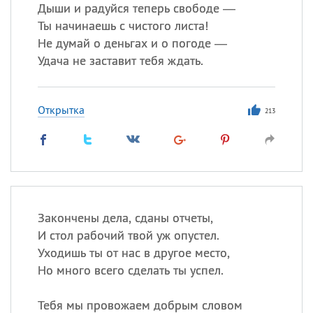
Дыши и радуйся теперь свободе —
Ты начинаешь с чистого листа!
Не думай о деньгах и о погоде —
Все
ИМЕНА
Удача не заставит тебя ждать.
Сегодня празднуют именины
Открытка
Анатолий
, Афанасий,
Борис
213
,
Еще
Кристина
Посмотреть значение
и
Закончены дела, сданы отчеты,
происхождение
И стол рабочий твой уж опустел.
Уходишь ты от нас в другое место,
Но много всего сделать ты успел.
Тебя мы провожаем добрым словом