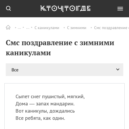
С каникулами
С зимними
Смс поздравление 
Все
ПРАЗДНИКИ
Смс поздравление с зимними
09.08
День памяти жертв
атомной
каникулами
бомбардировки
Нагасаки
09.08
День переплетов
Все
09.08
Национальный женский
день
09.08
Национальный день
Сыпет снег пушистый, мягкий,
рисового пудинга
Дома — запах мандарин.
09.08
День Дымняшки
Вот каникулы, дождались
(Smokey Bear Day)
Все ребята, как один.