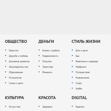
ОБЩЕСТВО
ДЕНЬГИ
СТИЛЬ ЖИЗНИ
Гороскоп
Бизнес и работа
Дом и дача
Дружба и любовь
Недвижимость
Еда
Духовное развитие
Покупки
Животные и природа
Законодательство
Транспорт
Лайфхаки
Образование
Финансы
Путешествия
Психология
Развлечения
Семья и дети
Спорт
Хобби
КУЛЬТУРА
КРАСОТА
DIGITAL
Искусство
Здоровье
Гаджеты