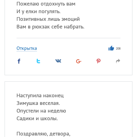
Все
ИМЕНА
Пожелаю отдохнуть вам
И у елки погулять.
Сегодня празднуют именины
Позитивных лишь эмоций
Вам в рюкзак себе набрать.
Сергей
, Теодор,
Федор
Посмотреть значение
и
Открытка
происхождение
208
Наступила наконец
Зимушка веселая.
Опустели на неделю
Садики и школы.
Поздравляю, детвора,