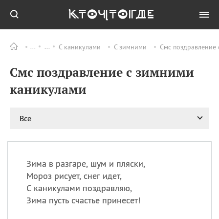
С каникулами
С зимними
Смс поздравление 
Все
ПРАЗДНИКИ
Смс поздравление с зимними
11.08
Рождество святителя
Николая Чудотворца
каникулами
11.08
День «мусорной еды»
11.08
День полета на
Все
воздушном шарике
12.08
Курбан Байрам —
праздник
жертвоприношения
Зима в разгаре, шум и пляски,
12.08
День
Мороз рисует, снег идет,
Военно‑воздушных сил
С каникулами поздравляю,
(День ВВС) РФ
Зима пусть счастье принесет!