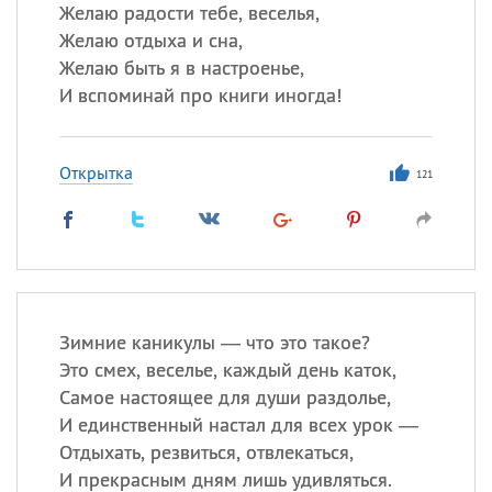
Все
ИМЕНА
Желаю радости тебе, веселья,
Желаю отдыха и сна,
Сегодня празднуют именины
Желаю быть я в настроенье,
И вспоминай про книги иногда!
Акакий
,
Василий
,
Иван
,
Еще
Открытка
121
Алена
,
Анастасия
,
Антонина
,
Еще
Посмотреть значение
и
происхождение
Зимние каникулы — что это такое?
Это смех, веселье, каждый день каток,
Самое настоящее для души раздолье,
И единственный настал для всех урок —
Отдыхать, резвиться, отвлекаться,
И прекрасным дням лишь удивляться.