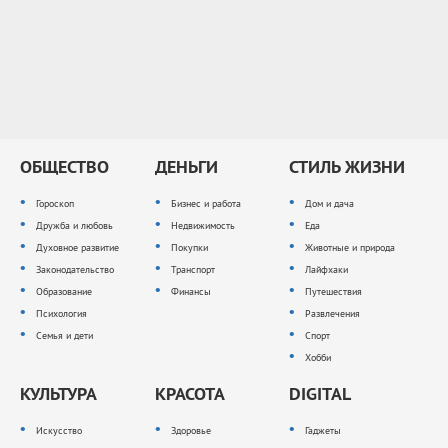
ОБЩЕСТВО
ДЕНЬГИ
СТИЛЬ ЖИЗНИ
Гороскоп
Бизнес и работа
Дом и дача
Дружба и любовь
Недвижимость
Еда
Духовное развитие
Покупки
Животные и природа
Законодательство
Транспорт
Лайфхаки
Образование
Финансы
Путешествия
Психология
Развлечения
Семья и дети
Спорт
Хобби
КУЛЬТУРА
КРАСОТА
DIGITAL
Искусство
Здоровье
Гаджеты