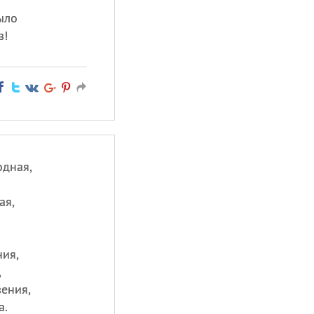
ыло
в!
одная,
ая,
ния,
,
ения,
а.