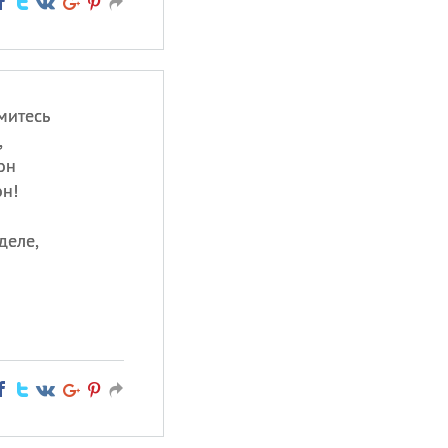
митесь
,
он
он!
деле,