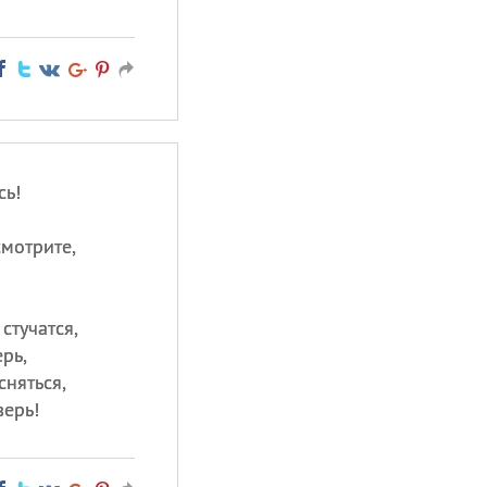
сь!
смотрите,
стучатся,
рь,
сняться,
верь!