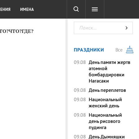
СОТА
DIGITAL
ТЕСТЫ
ЛЕНИЯ
ИМЕНА
КТО?ЧТО?ГДЕ?
ПРАЗДНИКИ
Все
09.08
День памяти жертв
атомной
бомбардировки
Нагасаки
09.08
День переплетов
09.08
Национальный
женский день
09.08
Национальный
день рисового
пудинга
09.08
День Дымняшки