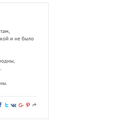
там,
бкой и не было
родны,
.
ны.