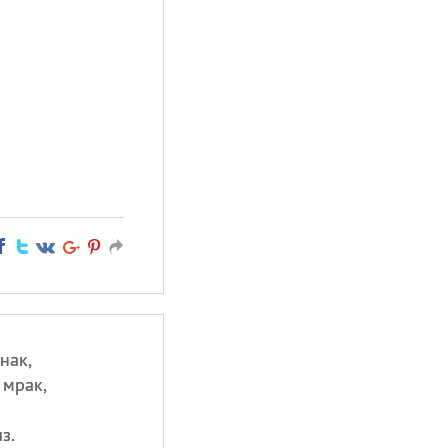
нак,
 мрак,
з.