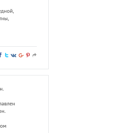
едной,
тны,
н.
лавлен
он.
лом