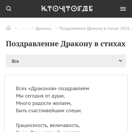
Дракону
Поздравление Дракону в стихах 2026,
Все
ПРАЗДНИКИ
Поздравление Дракону в стихах
08.08
День «Счастье
случается» (Happiness
Happens Day)
Все
08.08
День мира в Аугсбурге
08.08
Ермолаев день
09.08
День святого
великомученика
Всех «Драконов» поздравляем
Пантелеймона –
Мы сегодня от души,
покровителя всех
Много радости желаем,
врачей и целителя
Быть счастливейшим спеши.
больных
09.08
День книголюбов (Book
Грациозность, величавость,
Lovers Day)