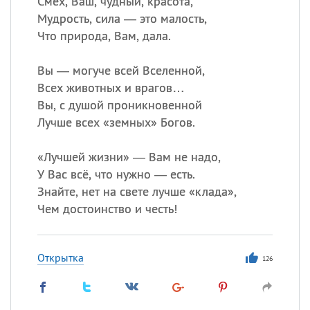
Смех, Ваш, чудный, красота,
Мудрость, сила — это малость,
Все
ИМЕНА
Что природа, Вам, дала.
Сегодня празднуют именины
Вы — могуче всей Вселенной,
Всех животных и врагов…
Александр
,
Макар
Вы, с душой проникновенной
Лучше всех «земных» Богов.
Анна
«
Лучшей жизни» — Вам не надо,
Посмотреть значение
и
У Вас всё, что нужно — есть.
происхождение
Знайте, нет на свете лучше «клада»,
Чем достоинство и честь!
Открытка
126