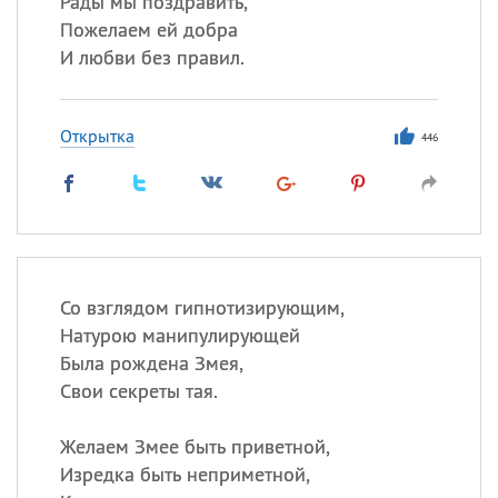
Рады мы поздравить,
Все
ИМЕНА
Пожелаем ей добра
Сегодня празднуют именины
И любви без правил.
Сергей
, Теодор,
Федор
Открытка
446
Посмотреть значение
и
происхождение
Со взглядом гипнотизирующим,
Натурою манипулирующей
Была рождена Змея,
Свои секреты тая.
Желаем Змее быть приветной,
Изредка быть неприметной,