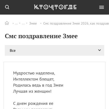
Змее
Смс поздравление Змее 2026, как поздрав
Все
ПРАЗДНИКИ
Смс поздравление Змее
09.08
День памяти жертв
атомной
бомбардировки
Нагасаки
Все
09.08
День переплетов
09.08
Национальный женский
день
Мудростью наделена,
09.08
Национальный день
Интеллектом блещет,
рисового пудинга
Родилась ведь в год Змеи
09.08
День Дымняшки
Лучшая из женщин!
(Smokey Bear Day)
С днем рождения ее