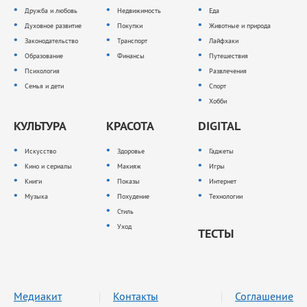
Дружба и любовь
Недвижимость
Еда
Духовное развитие
Покупки
Животные и природа
Законодательство
Транспорт
Лайфхаки
Образование
Финансы
Путешествия
Психология
Развлечения
Семья и дети
Спорт
Хобби
КУЛЬТУРА
КРАСОТА
DIGITAL
Искусство
Здоровье
Гаджеты
Кино и сериалы
Макияж
Игры
Книги
Показы
Интернет
Музыка
Похудение
Технологии
Стиль
Уход
ТЕСТЫ
Медиакит
Контакты
Соглашение