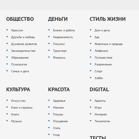
ОБЩЕСТВО
ДЕНЬГИ
СТИЛЬ ЖИЗНИ
Гороскоп
Бизнес и работа
Дом и дача
Дружба и любовь
Недвижимость
Еда
Духовное развитие
Покупки
Животные и природа
Законодательство
Транспорт
Лайфхаки
Образование
Финансы
Путешествия
Психология
Развлечения
Семья и дети
Спорт
Хобби
КУЛЬТУРА
КРАСОТА
DIGITAL
Искусство
Здоровье
Гаджеты
Кино и сериалы
Макияж
Игры
Книги
Показы
Интернет
Музыка
Похудение
Технологии
Стиль
Уход
ТЕСТЫ