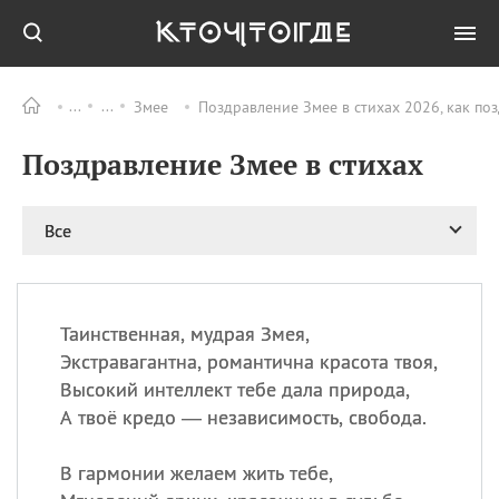
Змее
Поздравление Змее в стихах 2026, как по
Все
ПРАЗДНИКИ
Поздравление Змее в стихах
09.08
День памяти жертв
атомной
бомбардировки
Нагасаки
Все
09.08
День переплетов
09.08
Национальный женский
день
Таинственная, мудрая Змея,
09.08
Национальный день
Экстравагантна, романтична красота твоя,
рисового пудинга
Высокий интеллект тебе дала природа,
09.08
День Дымняшки
А твоё кредо — независимость, свобода.
(Smokey Bear Day)
В гармонии желаем жить тебе,