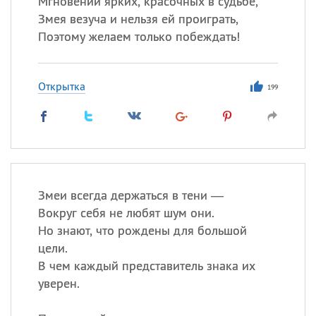
Мгновений ярких, красочных в судьбе,
Все
ИМЕНА
Змея везуча и нельзя ей проиграть,
Сегодня празднуют именины
Поэтому желаем только побеждать!
Сергей
, Теодор,
Федор
Открытка
199
Посмотреть значение
и
происхождение
Змеи всегда держаться в тени —
Вокруг себя не любят шум они.
Но знают, что рождены для большой
цели.
В чем каждый представитель знака их
уверен.