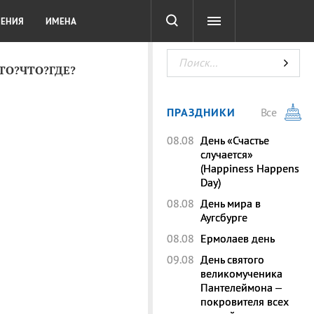
СОТА
DIGITAL
ТЕСТЫ
ЛЕНИЯ
ИМЕНА
КТО?ЧТО?ГДЕ?
ПРАЗДНИКИ
Все
08.08
День «Счастье
случается»
(Happiness Happens
Day)
08.08
День мира в
Аугсбурге
08.08
Ермолаев день
09.08
День святого
великомученика
Пантелеймона –
покровителя всех