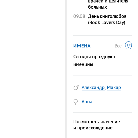
врачей и целителя
больных
09.08
День книголюбов
(Book Lovers Day)
ИМЕНА
Все
Сегодня празднуют
именины
Александр
,
Макар
Анна
Посмотреть значение
и происхождение