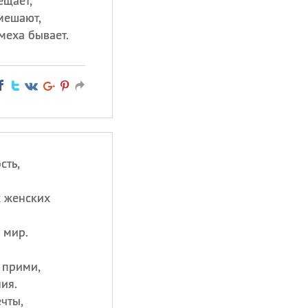
ещает,
мешают,
меха бывает.
сть,
х женских
 мир.
 прими,
ия.
чты,