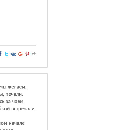
 мы желаем,
ы, печали,
ь за чаем,
бкой встречали.
мом начале