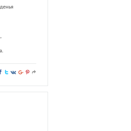
жденья
,
а.