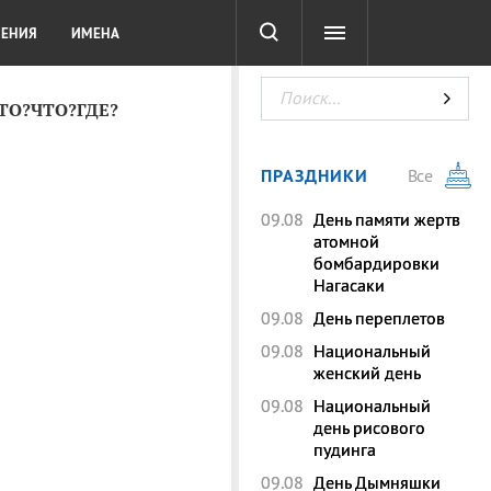
СОТА
DIGITAL
ТЕСТЫ
ЛЕНИЯ
ИМЕНА
КТО?ЧТО?ГДЕ?
ПРАЗДНИКИ
Все
09.08
День памяти жертв
атомной
бомбардировки
Нагасаки
09.08
День переплетов
09.08
Национальный
женский день
09.08
Национальный
день рисового
пудинга
09.08
День Дымняшки