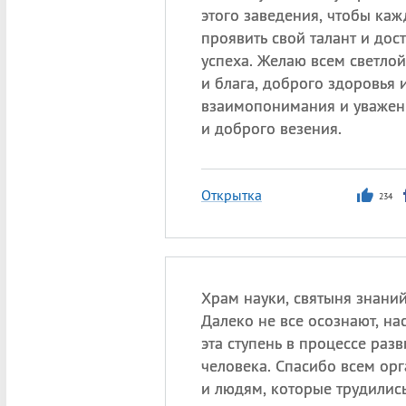
этого заведения, чтобы ка
проявить свой талант и дос
успеха. Желаю всем светло
и блага, доброго здоровья и
взаимопонимания и уважени
и доброго везения.
Открытка
234
Храм науки, святыня знани
Далеко не все осознают, на
эта ступень в процессе раз
человека. Спасибо всем ор
и людям, которые трудилис