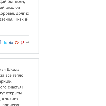
Дай Бог всем,
той школой
доровья, долгих
везения. Низкий
мая Школа!
за все тепло
аришь,
ого счастья!
дут открыты
, а знания
ь принесут