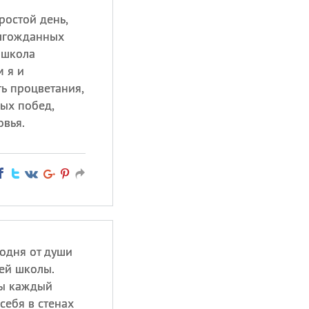
ростой день,
олгожданных
 школа
м я и
ь процветания,
вых побед,
овья.
годня от души
ей школы.
бы каждый
себя в стенах