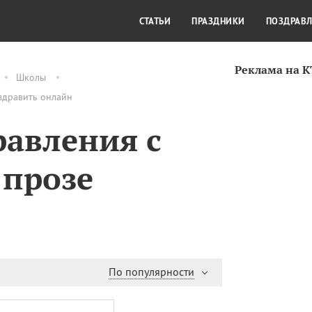
СТИЛЬ ЖИЗНИ
КУЛЬТУРА
КРА
СТАТЬИ
ПРАЗДНИКИ
ПОЗДРАВ
Реклама на 
Школы
здравить онлайн
авления с
 прозе
По популярности