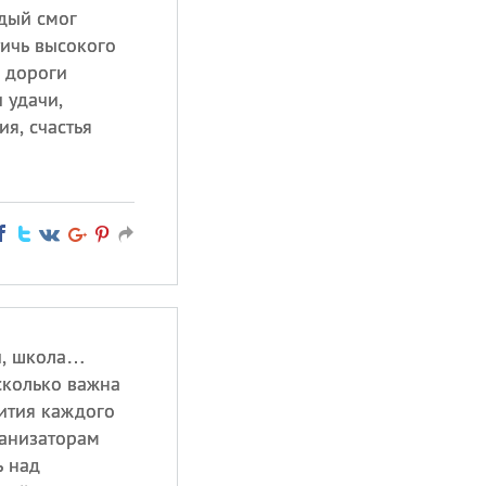
ждый смог
тичь высокого
й дороги
 удачи,
я, счастья
й, школа…
сколько важна
вития каждого
ганизаторам
ь над