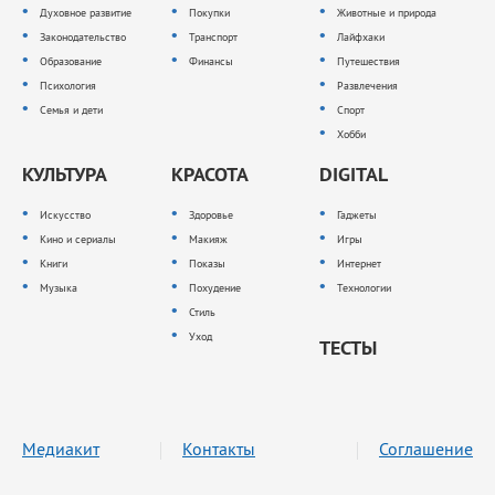
Духовное развитие
Покупки
Животные и природа
Законодательство
Транспорт
Лайфхаки
Образование
Финансы
Путешествия
Психология
Развлечения
Семья и дети
Спорт
Хобби
КУЛЬТУРА
КРАСОТА
DIGITAL
Искусство
Здоровье
Гаджеты
Кино и сериалы
Макияж
Игры
Книги
Показы
Интернет
Музыка
Похудение
Технологии
Стиль
Уход
ТЕСТЫ
Медиакит
Контакты
Соглашение