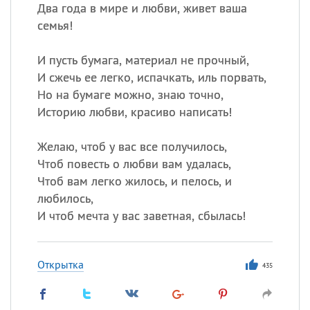
Два года в мире и любви, живет ваша
семья!
Все
ИМЕНА
Сегодня празднуют именины
И пусть бумага, материал не прочный,
И сжечь ее легко, испачкать, иль порвать,
Но на бумаге можно, знаю точно,
Александр
,
Макар
Историю любви, красиво написать!
Анна
Желаю, чтоб у вас все получилось,
Чтоб повесть о любви вам удалась,
Посмотреть значение
и
Чтоб вам легко жилось, и пелось, и
происхождение
любилось,
И чтоб мечта у вас заветная, сбылась!
Открытка
435