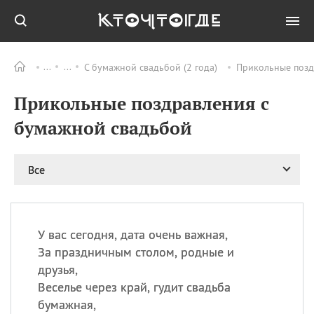
С бумажной свадьбой (2 года)
Прикольные позд
Все
ПРАЗДНИКИ
Прикольные поздравления с
08.08
День «Счастье
случается» (Happiness
бумажной свадьбой
Happens Day)
08.08
День мира в Аугсбурге
Все
08.08
Ермолаев день
09.08
День святого
великомученика
Пантелеймона –
У вас сегодня, дата очень важная,
покровителя всех
врачей и целителя
За праздничным столом, родные и
больных
друзья,
09.08
День книголюбов (Book
Веселье через край, гудит свадьба
Lovers Day)
бумажная,