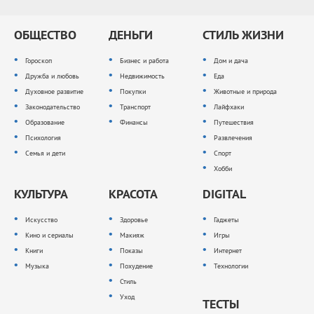
ОБЩЕСТВО
ДЕНЬГИ
СТИЛЬ ЖИЗНИ
Гороскоп
Бизнес и работа
Дом и дача
Дружба и любовь
Недвижимость
Еда
Духовное развитие
Покупки
Животные и природа
Законодательство
Транспорт
Лайфхаки
Образование
Финансы
Путешествия
Психология
Развлечения
Семья и дети
Спорт
Хобби
КУЛЬТУРА
КРАСОТА
DIGITAL
Искусство
Здоровье
Гаджеты
Кино и сериалы
Макияж
Игры
Книги
Показы
Интернет
Музыка
Похудение
Технологии
Стиль
Уход
ТЕСТЫ