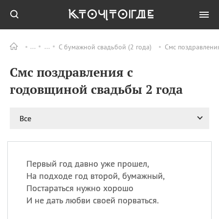
С бумажной свадьбой (2 года)
Смс поздравления
Все
ПРАЗДНИКИ
Смс поздравления с
08.08
День «Счастье
случается» (Happiness
годовщиной свадьбы 2 года
Happens Day)
08.08
День мира в Аугсбурге
Все
08.08
Ермолаев день
09.08
День святого
великомученика
Пантелеймона –
Первый год давно уже прошел,
покровителя всех
врачей и целителя
На подходе год второй, бумажный,
больных
Постараться нужно хорошо
09.08
День книголюбов (Book
И не дать любви своей порваться.
Lovers Day)