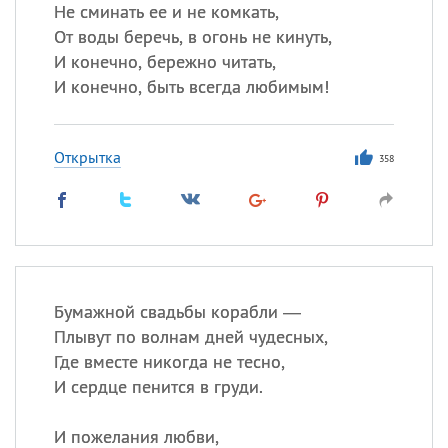
Не сминать ее и не комкать,
От воды беречь, в огонь не кинуть,
Все
ИМЕНА
И конечно, бережно читать,
Сегодня празднуют именины
И конечно, быть всегда любимым!
Александр
,
Макар
Открытка
358
Анна
Посмотреть значение
и
происхождение
Бумажной свадьбы корабли —
Плывут по волнам дней чудесных,
Где вместе никогда не тесно,
И сердце пенится в груди.
И пожелания любви,