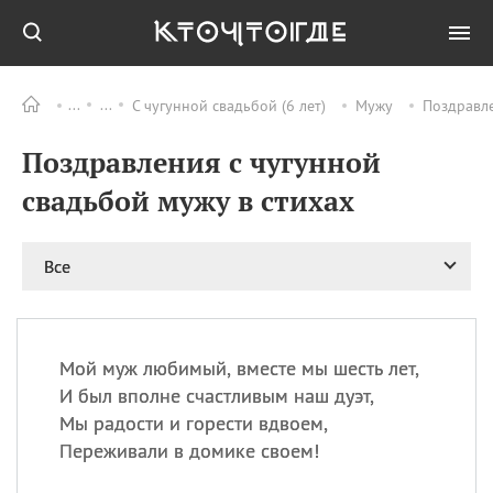
С чугунной свадьбой (6 лет)
Мужу
Поздравле
Все
ПРАЗДНИКИ
Поздравления с чугунной
06.08
Преображение
Господне у западных
свадьбой мужу в стихах
христиан
06.08
День памяти
благоверных князей
Все
Бориса и Глеба, во
святом Крещении
Романа и Давида
07.08
День ассирийских
Мой муж любимый, вместе мы шесть лет,
мучеников
И был вполне счастливым наш дуэт,
07.08
Национальный день
Мы радости и горести вдвоем,
маяка
Переживали в домике своем!
07.08
Годовщина битвы при
Бояка