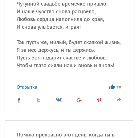
Чугунной свадьбе времечко пришло,
И наше чувство снова расцвело,
Любовь сердца наполнила до края,
Все
ИМЕНА
И снова улыбается, играя!
Сегодня празднуют именины
Так пусть же, милый, будет сказкой жизнь,
Анатолий
, Афанасий,
Борис
Я за нее держусь, и ты держись,
,
Еще
Пусть Бог подарит счастье и любовь,
Чтобы глаза сияли наши вновь и вновь!
Кристина
Открытка
337
Посмотреть значение
и
происхождение
Помню прекрасно этот день, когда ты в