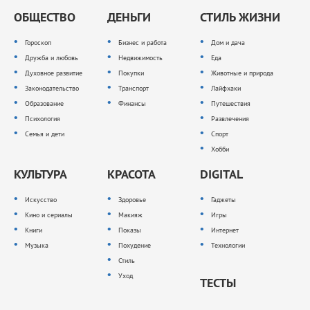
ОБЩЕСТВО
ДЕНЬГИ
СТИЛЬ ЖИЗНИ
Гороскоп
Бизнес и работа
Дом и дача
Дружба и любовь
Недвижимость
Еда
Духовное развитие
Покупки
Животные и природа
Законодательство
Транспорт
Лайфхаки
Образование
Финансы
Путешествия
Психология
Развлечения
Семья и дети
Спорт
Хобби
КУЛЬТУРА
КРАСОТА
DIGITAL
Искусство
Здоровье
Гаджеты
Кино и сериалы
Макияж
Игры
Книги
Показы
Интернет
Музыка
Похудение
Технологии
Стиль
Уход
ТЕСТЫ