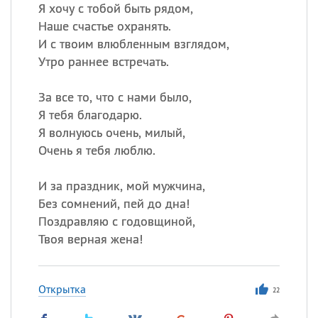
Все
ИМЕНА
Я хочу с тобой быть рядом,
Наше счастье охранять.
Сегодня празднуют именины
И с твоим влюбленным взглядом,
Утро раннее встречать.
Сергей
, Теодор,
Федор
За все то, что с нами было,
Посмотреть значение
и
происхождение
Я тебя благодарю.
Я волнуюсь очень, милый,
Очень я тебя люблю.
И за праздник, мой мужчина,
Без сомнений, пей до дна!
Поздравляю с годовщиной,
Твоя верная жена!
Открытка
22