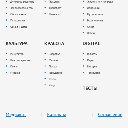
Духовное развитие
Покупки
Животные и природа
Законодательство
Транспорт
Лайфхаки
Образование
Финансы
Путешествия
Психология
Развлечения
Семья и дети
Спорт
Хобби
КУЛЬТУРА
КРАСОТА
DIGITAL
Искусство
Здоровье
Гаджеты
Кино и сериалы
Макияж
Игры
Книги
Показы
Интернет
Музыка
Похудение
Технологии
Стиль
Уход
ТЕСТЫ
Медиакит
Контакты
Соглашение