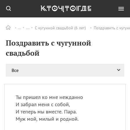
С чугунной свадьбой (6 лет)
Поздравить с чугун
Все
ПРАЗДНИКИ
Поздравить с чугунной
09.08
День памяти жертв
атомной
свадьбой
бомбардировки
Нагасаки
09.08
День переплетов
Все
09.08
Национальный женский
день
09.08
Национальный день
Ты пришел ко мне нежданно
рисового пудинга
И забрал меня с собой,
09.08
День Дымняшки
И теперь мы вместе. Пара.
(Smokey Bear Day)
Муж мой, милый и родной.