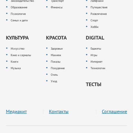
Законодательство
Транспорт
Лайфхаки
Образование
Финансы
Путешествия
Психология
Развлечения
Семья и дети
Спорт
Хобби
КУЛЬТУРА
КРАСОТА
DIGITAL
Искусство
Здоровье
Гаджеты
Кино и сериалы
Макияж
Игры
Книги
Показы
Интернет
Музыка
Похудение
Технологии
Стиль
Уход
ТЕСТЫ
Медиакит
Контакты
Соглашение