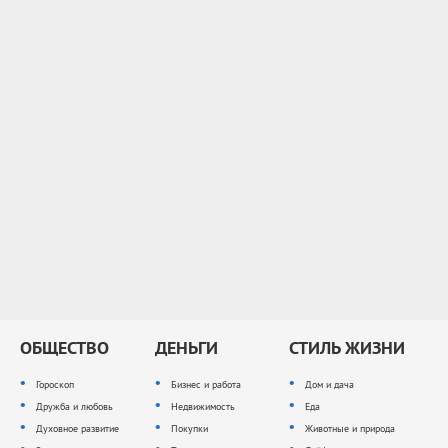
ОБЩЕСТВО
ДЕНЬГИ
СТИЛЬ ЖИЗНИ
Гороскоп
Бизнес и работа
Дом и дача
Дружба и любовь
Недвижимость
Еда
Духовное развитие
Покупки
Животные и природа