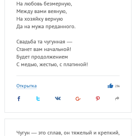
Все
ИМЕНА
На любовь безмерную,
Между вами веяную,
Сегодня празднуют именины
На хозяйку верную
Да на мужа преданного.
Сергей
, Теодор,
Федор
Свадьба та чугунная —
Посмотреть значение
и
происхождение
Станет вам начальной!
Будет продолжением
С медью, жестью, с платиной!
Открытка
236
Чугун — это сплав, он тяжелый и крепкий,