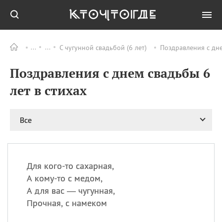
С чугунной свадьбой (6 лет)
Поздравления с дне
Все
ПРАЗДНИКИ
Поздравления с днем свадьбы 6
09.08
День памяти жертв
атомной
лет в стихах
бомбардировки
Нагасаки
09.08
День переплетов
Все
09.08
Национальный женский
день
09.08
Национальный день
Для кого-то сахарная,
рисового пудинга
А кому-то с медом,
09.08
День Дымняшки
А для вас — чугунная,
(Smokey Bear Day)
Прочная, с намеком