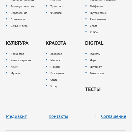
Законодательство
Транспорт
Лайфхаки
Образование
Финансы
Путешествия
Психология
Развлечения
Семья и дети
Спорт
Хобби
КУЛЬТУРА
КРАСОТА
DIGITAL
Искусство
Здоровье
Гаджеты
Кино и сериалы
Макияж
Игры
Книги
Показы
Интернет
Музыка
Похудение
Технологии
Стиль
Уход
ТЕСТЫ
Медиакит
Контакты
Соглашение