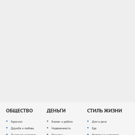
ОБЩЕСТВО
ДЕНЬГИ
СТИЛЬ ЖИЗНИ
Гороскоп
Бизнес и работа
Дом и дача
Дружба и любовь
Недвижимость
Еда
Духовное развитие
Покупки
Животные и природа