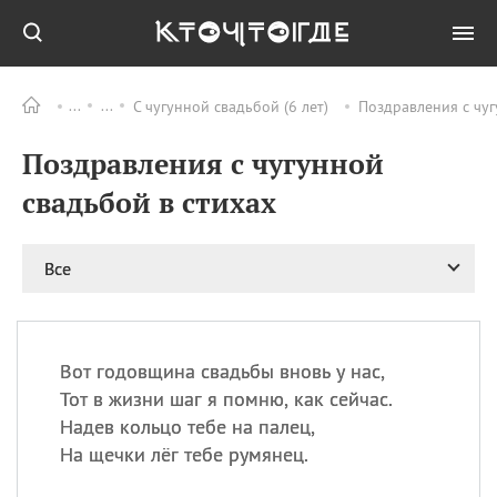
С чугунной свадьбой (6 лет)
Поздравления с чуг
Все
ПРАЗДНИКИ
Поздравления с чугунной
09.08
День памяти
великомученика и
свадьбой в стихах
целителя Пантелеимона
11.08
Рождество святителя
Николая Чудотворца
Все
11.08
День «мусорной еды»
11.08
День полета на
воздушном шарике
Вот годовщина свадьбы вновь у нас,
11.08
День Святой Клары —
Тот в жизни шаг я помню, как сейчас.
покровительницы
Надев кольцо тебе на палец,
телевидения
На щечки лёг тебе румянец.