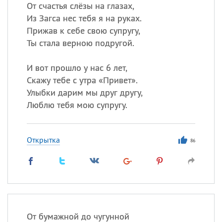
Все
ИМЕНА
От счастья слёзы на глазах,
Из Загса нес тебя я на руках.
Сегодня празднуют именины
Прижав к себе свою супругу,
Ты стала верною подругой.
Герман
,
Иван
,
Клим
,
Еще
И вот прошло у нас 6 лет,
Анфиса
Скажу тебе с утра «Привет».
Улыбки дарим мы друг другу,
Посмотреть значение
и
Люблю тебя мою супругу.
происхождение
Открытка
86
От бумажной до чугунной