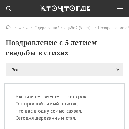
С деревянной свадьбой (5 лет)
Поздравление с 
Все
ПРАЗДНИКИ
Поздравление с 5 летием
08.08
День «Счастье
случается» (Happiness
свадьбы в стихах
Happens Day)
08.08
День мира в Аугсбурге
Все
08.08
Ермолаев день
09.08
День святого
великомученика
Пантелеймона –
Вы пять лет вместе — это срок.
покровителя всех
врачей и целителя
Тот простой самый поясок,
больных
Что вас в одну семью связал,
09.08
День книголюбов (Book
Сегодня деревянным стал.
Lovers Day)