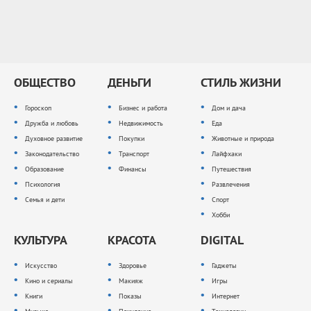
ОБЩЕСТВО
ДЕНЬГИ
СТИЛЬ ЖИЗНИ
Гороскоп
Бизнес и работа
Дом и дача
Дружба и любовь
Недвижимость
Еда
Духовное развитие
Покупки
Животные и природа
Законодательство
Транспорт
Лайфхаки
Образование
Финансы
Путешествия
Психология
Развлечения
Семья и дети
Спорт
Хобби
КУЛЬТУРА
КРАСОТА
DIGITAL
Искусство
Здоровье
Гаджеты
Кино и сериалы
Макияж
Игры
Книги
Показы
Интернет