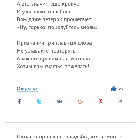
А это значит, еще крепче
И узы ваши, и любовь.
Все
ИМЕНА
Вам даже ветерок прошепчет:
Сегодня празднуют именины
«
Ну, горько, поцелуйтесь вновь».
Признания три главных слова
Александр
,
Макар
Не уставайте повторять.
Анна
А мы поздравим вас, и снова
Хотим вам счастья пожелать!
Посмотреть значение
и
происхождение
Открытка
141
Пять лет прошло со свадьбы, что немного