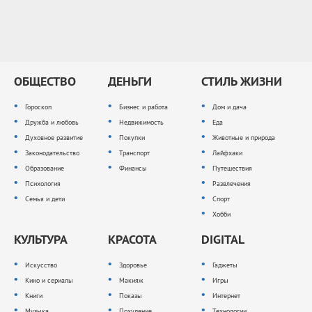
ОБЩЕСТВО
ДЕНЬГИ
СТИЛЬ ЖИЗНИ
Гороскоп
Бизнес и работа
Дом и дача
Дружба и любовь
Недвижимость
Еда
Духовное развитие
Покупки
Животные и природа
Законодательство
Транспорт
Лайфхаки
Образование
Финансы
Путешествия
Психология
Развлечения
Семья и дети
Спорт
Хобби
КУЛЬТУРА
КРАСОТА
DIGITAL
Искусство
Здоровье
Гаджеты
Кино и сериалы
Макияж
Игры
Книги
Показы
Интернет
Музыка
Похудение
Технологии