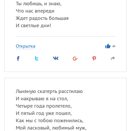
Все
ИМЕНА
Ты любишь, и знаю,
Что нас впереди
Сегодня празднуют именины
Ждет радость большая
И светлые дни!
Герман
,
Иван
,
Клим
,
Еще
Анфиса
Открытка
49
Посмотреть значение
и
происхождение
Льняную скатерть расстилаю
И накрываю я на стол,
Четыре года пролетело,
И пятый год уже пошел,
Как мы с тобою поженились,
Мой ласковый, любимый муж,