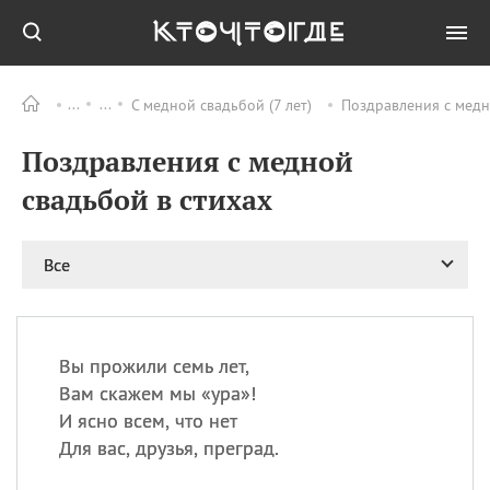
С медной свадьбой (7 лет)
Поздравления с медн
Все
ПРАЗДНИКИ
Поздравления с медной
08.08
День «Счастье
случается» (Happiness
свадьбой в стихах
Happens Day)
08.08
День мира в Аугсбурге
Все
08.08
Ермолаев день
09.08
День святого
великомученика
Пантелеймона –
Вы прожили семь лет,
покровителя всех
врачей и целителя
Вам скажем мы «ура»!
больных
И ясно всем, что нет
09.08
День книголюбов (Book
Для вас, друзья, преград.
Lovers Day)