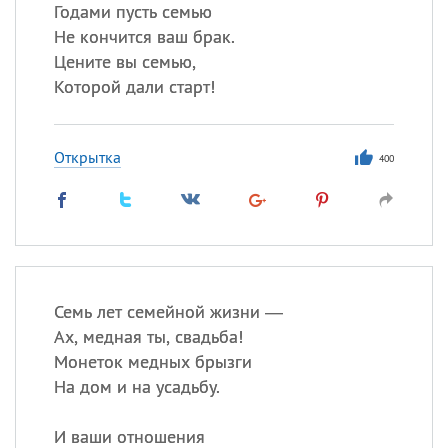
Годами пусть семью
Не кончится ваш брак.
Все
ИМЕНА
Цените вы семью,
Сегодня празднуют именины
Которой дали старт!
Александр
,
Макар
Открытка
400
Анна
Посмотреть значение
и
происхождение
Семь лет семейной жизни —
Ах, медная ты, свадьба!
Монеток медных брызги
На дом и на усадьбу.
И ваши отношения