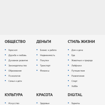
ОБЩЕСТВО
ДЕНЬГИ
СТИЛЬ ЖИЗНИ
Гороскоп
Бизнес и работа
Дом и дача
Дружба и любовь
Недвижимость
Еда
Духовное развитие
Покупки
Животные и природа
Законодательство
Транспорт
Лайфхаки
Образование
Финансы
Путешествия
Психология
Развлечения
Семья и дети
Спорт
Хобби
КУЛЬТУРА
КРАСОТА
DIGITAL
Искусство
Здоровье
Гаджеты