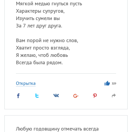
Все
ИМЕНА
Мягкой медью гнуться пусть
Характеры супругов,
Сегодня празднуют именины
Изучить сумели вы
За 7 лет друг друга.
Сергей
, Теодор,
Федор
Вам порой не нужно слов,
Посмотреть значение
и
происхождение
Хватит просто взгляда,
Я желаю, чтоб любовь
Всегда была рядом.
Открытка
309
Любую годовщину отмечать всегда