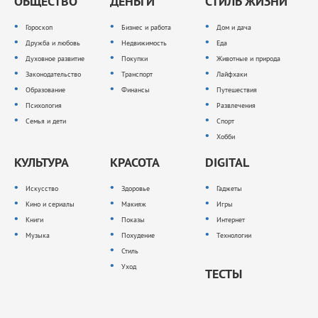
ОБЩЕСТВО
ДЕНЬГИ
СТИЛЬ ЖИЗНИ
Гороскоп
Бизнес и работа
Дом и дача
Дружба и любовь
Недвижимость
Еда
Духовное развитие
Покупки
Животные и природа
Законодательство
Транспорт
Лайфхаки
Образование
Финансы
Путешествия
Психология
Развлечения
Семья и дети
Спорт
Хобби
КУЛЬТУРА
КРАСОТА
DIGITAL
Искусство
Здоровье
Гаджеты
Кино и сериалы
Макияж
Игры
Книги
Показы
Интернет
Музыка
Похудение
Технологии
Стиль
Уход
ТЕСТЫ