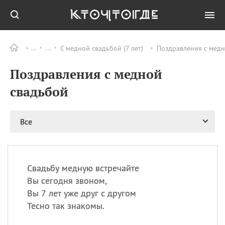
С медной свадьбой (7 лет)
Поздравления с медн
Все
ПРАЗДНИКИ
Поздравления с медной
09.08
День памяти жертв
атомной
свадьбой
бомбардировки
Нагасаки
09.08
День переплетов
Все
09.08
Национальный женский
день
09.08
Национальный день
Свадьбу медную встречайте
рисового пудинга
Вы сегодня звоном,
09.08
День Дымняшки
Вы 7 лет уже друг с другом
(Smokey Bear Day)
Тесно так знакомы.