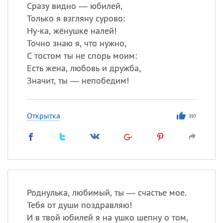
Все
ИМЕНА
Сразу видно — юбилей,
Только я взгляну сурово:
Сегодня празднуют именины
Ну-ка, жёнушке налей!
Точно знаю я, что нужно,
Герман
,
Иван
,
Клим
,
Еще
С тостом ты не спорь моим:
Есть жена, любовь и дружба,
Анфиса
Значит, ты — непобедим!
Посмотреть значение
и
происхождение
Открытка
397
Роднулька, любимый, ты — счастье мое.
Тебя от души поздравляю!
И в твой юбилей я на ушко шепну о том,