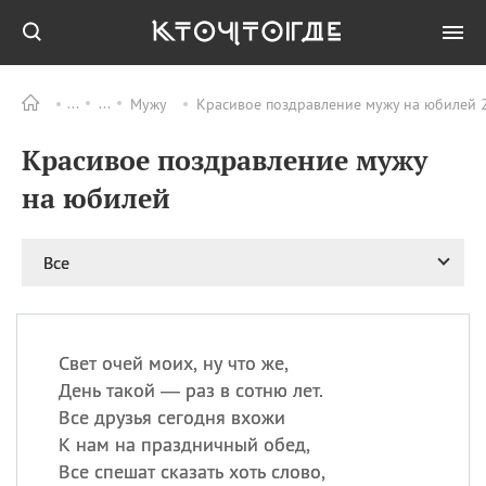
Мужу
Красивое поздравление мужу на юбилей 2
Все
ПРАЗДНИКИ
Красивое поздравление мужу
09.08
День памяти
великомученика и
на юбилей
целителя Пантелеимона
11.08
Рождество святителя
Николая Чудотворца
Все
11.08
День «мусорной еды»
11.08
День полета на
воздушном шарике
Свет очей моих, ну что же,
11.08
День Святой Клары —
День такой — раз в сотню лет.
покровительницы
Все друзья сегодня вхожи
телевидения
К нам на праздничный обед,
Все спешат сказать хоть слово,