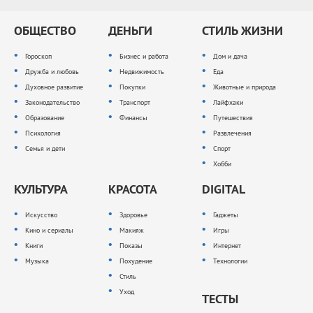
ОБЩЕСТВО
ДЕНЬГИ
СТИЛЬ ЖИЗНИ
Гороскоп
Бизнес и работа
Дом и дача
Дружба и любовь
Недвижимость
Еда
Духовное развитие
Покупки
Животные и природа
Законодательство
Транспорт
Лайфхаки
Образование
Финансы
Путешествия
Психология
Развлечения
Семья и дети
Спорт
Хобби
КУЛЬТУРА
КРАСОТА
DIGITAL
Искусство
Здоровье
Гаджеты
Кино и сериалы
Макияж
Игры
Книги
Показы
Интернет
Музыка
Похудение
Технологии
Стиль
Уход
ТЕСТЫ