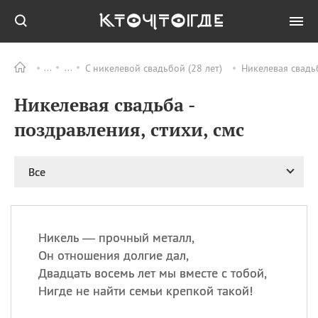
С никелевой свадьбой (28 лет)
Никелевая свадьб
Все
ПРАЗДНИКИ
Никелевая свадьба -
06.08
Преображение
Господне у западных
поздравления, стихи, смс
христиан
06.08
День памяти
благоверных князей
Все
Бориса и Глеба, во
святом Крещении
Романа и Давида
07.08
День ассирийских
Никель — прочный металл,
мучеников
Он отношения долгие дал,
07.08
Национальный день
Двадцать восемь лет мы вместе с тобой,
маяка
Нигде не найти семьи крепкой такой!
07.08
Годовщина битвы при
Бояка