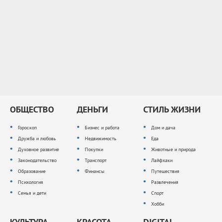
ОБЩЕСТВО
ДЕНЬГИ
СТИЛЬ ЖИЗНИ
Гороскоп
Бизнес и работа
Дом и дача
Дружба и любовь
Недвижимость
Еда
Духовное развитие
Покупки
Животные и природа
Законодательство
Транспорт
Лайфхаки
Образование
Финансы
Путешествия
Психология
Развлечения
Семья и дети
Спорт
Хобби
КУЛЬТУРА
КРАСОТА
DIGITAL