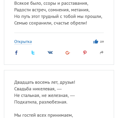
Всякое было, ссоры и расставания,
Радости встреч, сомнения, метания,
Но путь этот трудный с тобой мы прошли,
Все
ИМЕНА
Семью сохранили, счастье обрели!
Сегодня празднуют именины
Открытка
Анатолий
, Афанасий,
Борис
209
,
Еще
Кристина
Посмотреть значение
и
Двадцать восемь лет, друзья!
происхождение
Свадьба никелевая, —
Не стальная, не железная, —
Подкатила, разлюбезная.
Мы гостей всех принимаем,