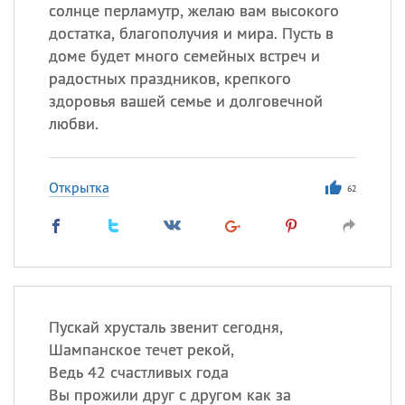
солнце перламутр, желаю вам высокого
достатка, благополучия и мира. Пусть в
Все
ИМЕНА
доме будет много семейных встреч и
Сегодня празднуют именины
радостных праздников, крепкого
здоровья вашей семье и долговечной
любви.
Александр
,
Макар
Анна
Открытка
62
Посмотреть значение
и
происхождение
Пускай хрусталь звенит сегодня,
Шампанское течет рекой,
Ведь 42 счастливых года
Вы прожили друг с другом как за