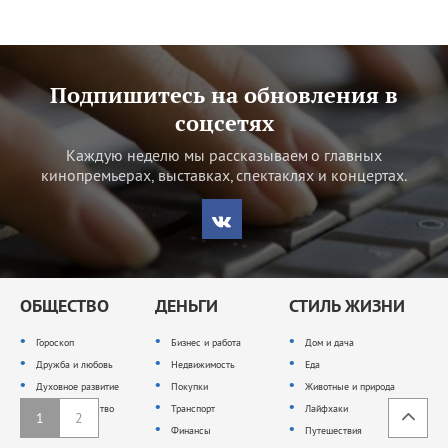
Подпишитесь на обновления в
соцсетях
Каждую неделю мы рассказываем о главных
кинопремьерах, выставках, спектаклях и концертах.
ОБЩЕСТВО
ДЕНЬГИ
СТИЛЬ ЖИЗНИ
Гороскоп
Бизнес и работа
Дом и дача
Дружба и любовь
Недвижимость
Еда
Духовное развитие
Покупки
Животные и природа
Законодательство
Транспорт
Лайфхаки
1
2
Образование
Финансы
Путешествия