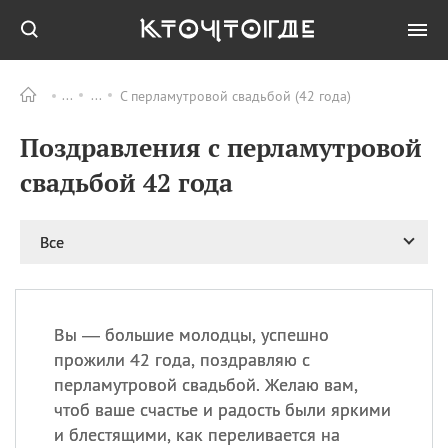
С перламутровой свадьбой (42 года)
Все
ПРАЗДНИКИ
Поздравления с перламутровой
08.08
День «Счастье
случается» (Happiness
свадьбой 42 года
Happens Day)
08.08
День мира в Аугсбурге
Все
08.08
Ермолаев день
09.08
День святого
великомученика
Пантелеймона –
Вы — большие молодцы, успешно
покровителя всех
врачей и целителя
прожили 42 года, поздравляю с
больных
перламутровой свадьбой. Желаю вам,
09.08
День книголюбов (Book
чтоб ваше счастье и радость были яркими
Lovers Day)
и блестящими, как переливается на