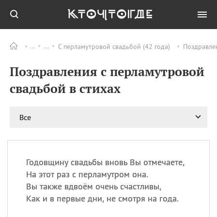
С перламутровой свадьбой (42 года)
Поздравлен
Все
ПРАЗДНИКИ
Поздравления с перламутровой
06.08
Преображение
Господне у западных
свадьбой в стихах
христиан
06.08
День памяти
благоверных князей
Все
Бориса и Глеба, во
святом Крещении
Романа и Давида
07.08
День ассирийских
Годовщину свадьбы вновь Вы отмечаете,
мучеников
На этот раз с перламутром она.
07.08
Национальный день
Вы также вдвоём очень счастливы,
маяка
Как и в первые дни, не смотря на года.
07.08
Годовщина битвы при
Бояка