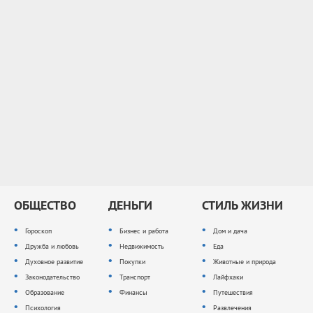
ОБЩЕСТВО
ДЕНЬГИ
СТИЛЬ ЖИЗНИ
Гороскоп
Бизнес и работа
Дом и дача
Дружба и любовь
Недвижимость
Еда
Духовное развитие
Покупки
Животные и природа
Законодательство
Транспорт
Лайфхаки
Образование
Финансы
Путешествия
Психология
Развлечения