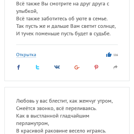
Всё также Вы смотрите на друг друга с
улыбкой,
Всё также заботитесь об уюте в семье.
Все
ИМЕНА
Так пусть же и дальше Вам светит солнце,
Сегодня празднуют именины
И тучек поменьше пусть будет в судьбе.
Анатолий
, Афанасий,
Борис
Открытка
,
Еще
116
Кристина
Посмотреть значение
и
происхождение
Любовь у вас блестит, как жемчуг утром,
Смеётся звонко, всё переливаясь.
Как в выстланной гладчайшим
перламутром,
В красивой раковине весело играясь.