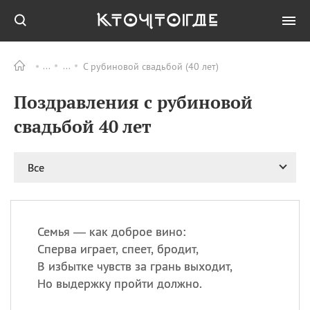
С рубиновой свадьбой (40 лет)
Все
ПРАЗДНИКИ
Поздравления с рубиновой
08.08
День «Счастье
случается» (Happiness
свадьбой 40 лет
Happens Day)
08.08
День мира в Аугсбурге
Все
08.08
Ермолаев день
09.08
День святого
великомученика
Пантелеймона –
Семья — как доброе вино:
покровителя всех
врачей и целителя
Сперва играет, спеет, бродит,
больных
В избытке чувств за грань выходит,
09.08
День книголюбов (Book
Но выдержку пройти должно.
Lovers Day)