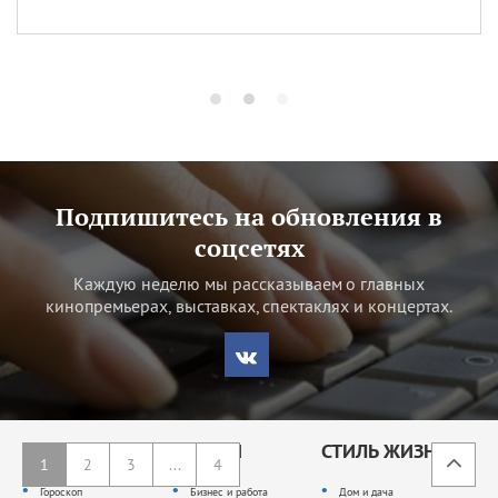
Подпишитесь на обновления в
соцсетях
Каждую неделю мы рассказываем о главных
кинопремьерах, выставках, спектаклях и концертах.
ОБЩЕСТВО
ДЕНЬГИ
СТИЛЬ ЖИЗНИ
1
2
3
...
4
Гороскоп
Бизнес и работа
Дом и дача