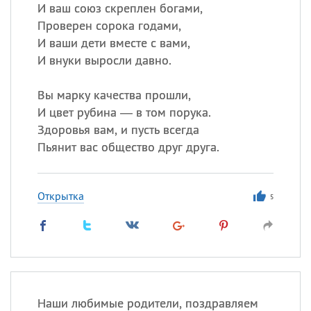
И ваш союз скреплен богами,
Проверен сорока годами,
Все
ИМЕНА
И ваши дети вместе с вами,
Сегодня празднуют именины
И внуки выросли давно.
Вы марку качества прошли,
Александр
,
Макар
И цвет рубина — в том порука.
Анна
Здоровья вам, и пусть всегда
Пьянит вас общество друг друга.
Посмотреть значение
и
происхождение
Открытка
5
Наши любимые родители, поздравляем