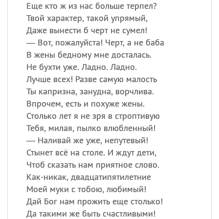
Еще кто ж из нас больше терпел?
Твой характер, такой упрямый,
Все
ИМЕНА
Даже вынести б черт не сумел!
Сегодня празднуют именины
— Вот, пожалуйста! Черт, а не баба
В жены бедному мне досталась.
Не бухти уже. Ладно. Ладно.
Александр
,
Макар
Лучше всех! Разве самую малость
Анна
Ты капризна, занудна, ворчлива.
Впрочем, есть и похуже жены.
Столько лет я не зря в строптивую
Посмотреть значение
и
Тебя, милая, пылко влюбленный!
происхождение
— Наливай же уже, непутевый!
Стынет всё на столе. И ждут дети,
Чтоб сказать нам приятное слово.
Как-никак, двадцатипятилетние
Моей муки с тобою, любимый!
Дай Бог нам прожить еще столько!
Да такими же быть счастливыми!