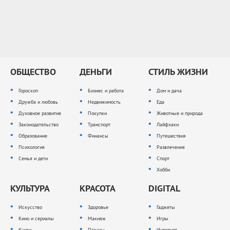
ОБЩЕСТВО
ДЕНЬГИ
СТИЛЬ ЖИЗНИ
Гороскоп
Бизнес и работа
Дом и дача
Дружба и любовь
Недвижимость
Еда
Духовное развитие
Покупки
Животные и природа
Законодательство
Транспорт
Лайфхаки
Образование
Финансы
Путешествия
Психология
Развлечения
Семья и дети
Спорт
Хобби
КУЛЬТУРА
КРАСОТА
DIGITAL
Искусство
Здоровье
Гаджеты
Кино и сериалы
Макияж
Игры
Книги
Показы
Интернет