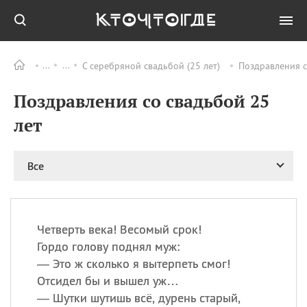
С серебряной свадьбой (25 лет)
Поздравления с
Все
ПРАЗДНИКИ
Поздравления со свадьбой 25
08.08
День «Счастье
случается» (Happiness
лет
Happens Day)
08.08
День мира в Аугсбурге
Все
08.08
Ермолаев день
09.08
День святого
великомученика
Пантелеймона –
Четверть века! Весомый срок!
покровителя всех
врачей и целителя
Гордо голову поднял муж:
больных
— Это ж сколько я вытерпеть смог!
09.08
День книголюбов (Book
Отсидел бы и вышел уж…
Lovers Day)
— Шутки шутишь всё, дурень старый,