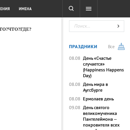
СОТА
DIGITAL
ТЕСТЫ
ЛЕНИЯ
ИМЕНА
КТО?ЧТО?ГДЕ?
ПРАЗДНИКИ
Все
08.08
День «Счастье
случается»
(Happiness Happens
Day)
08.08
День мира в
Аугсбурге
08.08
Ермолаев день
09.08
День святого
великомученика
Пантелеймона –
покровителя всех