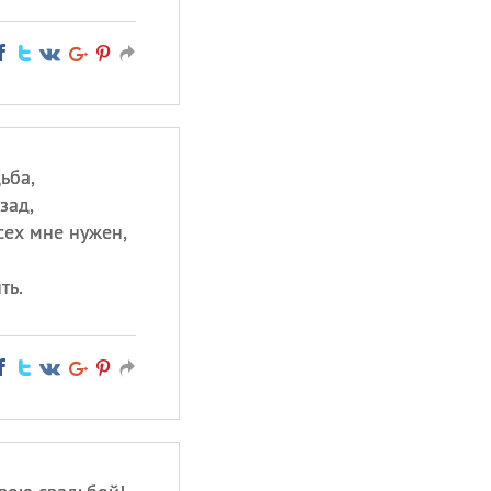
ьба,
зад,
сех мне нужен,
ть.