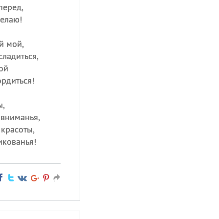
перед,
елаю!
й мой,
сладиться,
ой
ордиться!
ы,
 вниманья,
 красоты,
икованья!