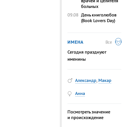
врачей и целителя
больных
09.08
День книголюбов
(Book Lovers Day)
ИМЕНА
Все
Сегодня празднуют
именины
Александр
,
Макар
Анна
Посмотреть значение
и происхождение