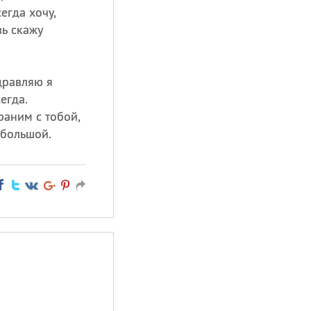
егда хочу,
вь скажу
дравляю я
егда.
раним с тобой,
 большой.