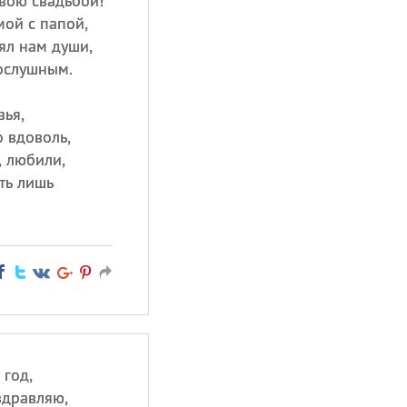
евою свадьбой!
мой с папой,
ял нам души,
ослушным.
вья,
 вдоволь,
, любили,
ть лишь
 год,
здравляю,