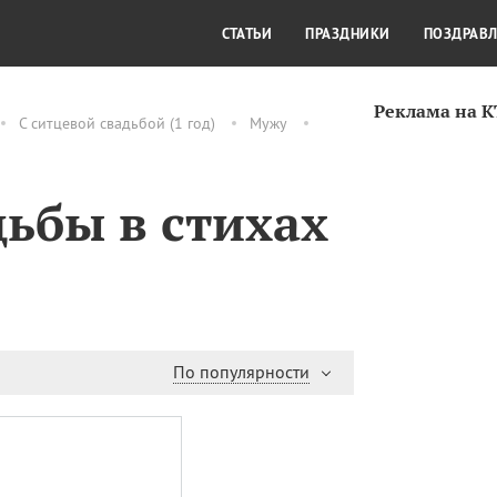
СТИЛЬ ЖИЗНИ
КУЛЬТУРА
КРА
СТАТЬИ
ПРАЗДНИКИ
ПОЗДРАВ
Реклама на 
С ситцевой свадьбой (1 год)
Мужу
дьбы в стихах
По популярности