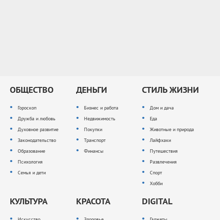
ОБЩЕСТВО
ДЕНЬГИ
СТИЛЬ ЖИЗНИ
Гороскоп
Бизнес и работа
Дом и дача
Дружба и любовь
Недвижимость
Еда
Духовное развитие
Покупки
Животные и природа
Законодательство
Транспорт
Лайфхаки
Образование
Финансы
Путешествия
Психология
Развлечения
Семья и дети
Спорт
Хобби
КУЛЬТУРА
КРАСОТА
DIGITAL
Искусство
Здоровье
Гаджеты