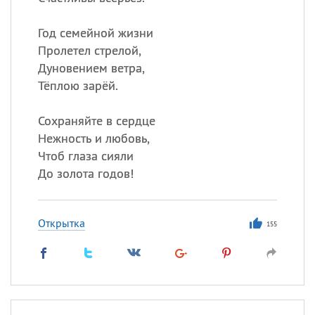
Все
ИМЕНА
Год семейной жизни
Пролетел стрелой,
Сегодня празднуют именины
Дуновением ветра,
Тёплою зарёй.
Александр
,
Макар
Сохраняйте в сердце
Анна
Нежность и любовь,
Чтоб глаза сияли
До золота годов!
Посмотреть значение
и
происхождение
Открытка
155