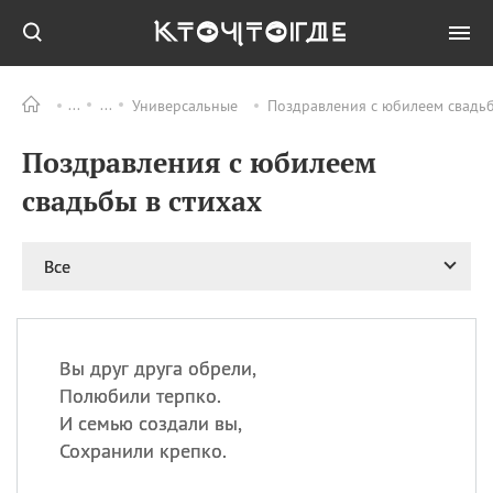
Универсальные
Поздравления с юбилеем свадьб
Все
ПРАЗДНИКИ
Поздравления с юбилеем
08.08
День «Счастье
случается» (Happiness
свадьбы в стихах
Happens Day)
08.08
День мира в Аугсбурге
Все
08.08
Ермолаев день
09.08
День святого
великомученика
Пантелеймона –
Вы друг друга обрели,
покровителя всех
врачей и целителя
Полюбили терпко.
больных
И семью создали вы,
09.08
День книголюбов (Book
Сохранили крепко.
Lovers Day)