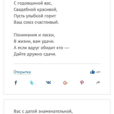
С годовщиной вас,
Свадебной красивой,
Все
ИМЕНА
Пусть улыбкой горит
Сегодня празднуют именины
Ваш союз счастливый.
Понимания и ласки,
Александр
,
Макар
В жизни, вам удачи.
Анна
А если вдруг обидит кто —
Дайте дружно сдачи.
Посмотреть значение
и
происхождение
Открытка
477
Вас с датой знаменательной,