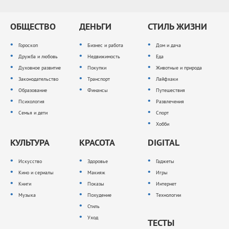
ОБЩЕСТВО
ДЕНЬГИ
СТИЛЬ ЖИЗНИ
Гороскоп
Бизнес и работа
Дом и дача
Дружба и любовь
Недвижимость
Еда
Духовное развитие
Покупки
Животные и природа
Законодательство
Транспорт
Лайфхаки
Образование
Финансы
Путешествия
Психология
Развлечения
Семья и дети
Спорт
Хобби
КУЛЬТУРА
КРАСОТА
DIGITAL
Искусство
Здоровье
Гаджеты
Кино и сериалы
Макияж
Игры
Книги
Показы
Интернет
Музыка
Похудение
Технологии
Стиль
Уход
ТЕСТЫ