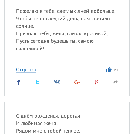
Все
ИМЕНА
Пожелаю я тебе, светлых дней побольше,
Сегодня празднуют именины
Чтобы не последний день, нам светило
солнце.
Акакий
,
Василий
,
Иван
,
Признаю тебя, жена, самою красивой,
Еще
Пусть сегодня будешь ты, самою
счастливой!
Алена
,
Анастасия
,
Антонина
,
Еще
Открытка
141
Посмотреть значение
и
происхождение
С днём рожденья, дорогая
И любимая жена!
Рядом мне с тобой теплее,