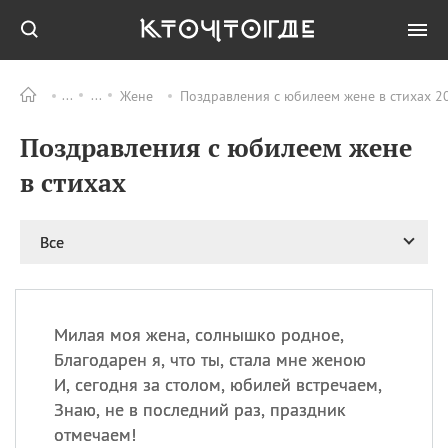
Жене
Поздравления с юбилеем жене в стихах 2
Все
ПРАЗДНИКИ
Поздравления с юбилеем жене
11.08
Рождество святителя
Николая Чудотворца
в стихах
11.08
День «мусорной еды»
11.08
День полета на
Все
воздушном шарике
12.08
Курбан Байрам —
праздник
жертвоприношения
Милая моя жена, солнышко родное,
12.08
День
Благодарен я, что ты, стала мне женою
Военно‑воздушных сил
И, сегодня за столом, юбилей встречаем,
(День ВВС) РФ
Знаю, не в последний раз, праздник
отмечаем!