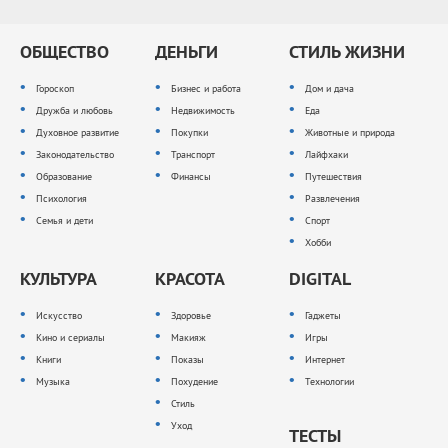
ОБЩЕСТВО
ДЕНЬГИ
СТИЛЬ ЖИЗНИ
Гороскоп
Бизнес и работа
Дом и дача
Дружба и любовь
Недвижимость
Еда
Духовное развитие
Покупки
Животные и природа
Законодательство
Транспорт
Лайфхаки
Образование
Финансы
Путешествия
Психология
Развлечения
Семья и дети
Спорт
Хобби
КУЛЬТУРА
КРАСОТА
DIGITAL
Искусство
Здоровье
Гаджеты
Кино и сериалы
Макияж
Игры
Книги
Показы
Интернет
Музыка
Похудение
Технологии
Стиль
Уход
ТЕСТЫ