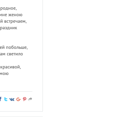
 родное,
а мне женою
ей встречаем,
праздник
ней побольше,
нам светило
 красивой,
амою