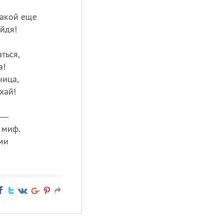
такой еще
йдя!
ться,
а!
ница,
хай!
 —
 миф.
ми