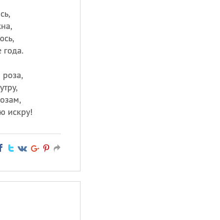
сь,
на,
юсь,
 года.
 роза,
утру,
озам,
ю искру!