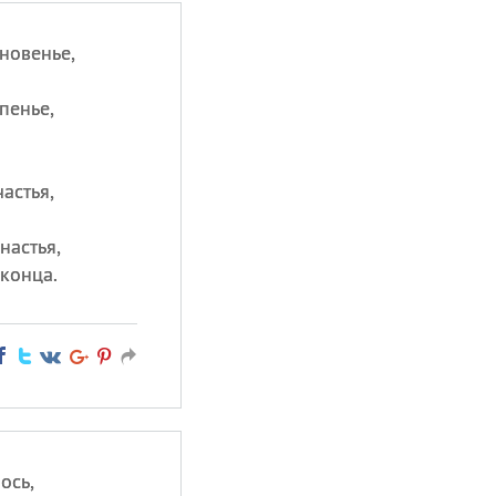
новенье,
пенье,
частья,
настья,
 конца.
ось,