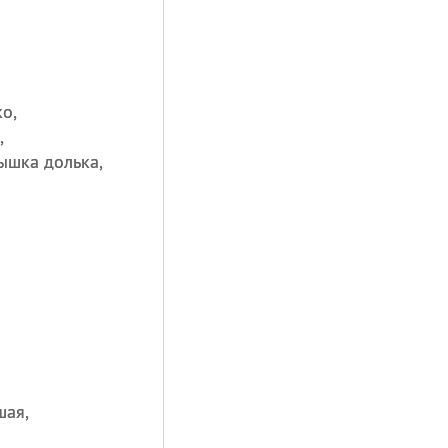
ко,
,
ышка долька,
шая,