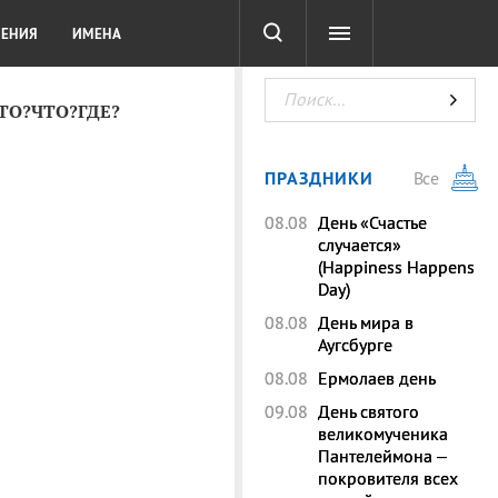
СОТА
DIGITAL
ТЕСТЫ
ЛЕНИЯ
ИМЕНА
КТО?ЧТО?ГДЕ?
ПРАЗДНИКИ
Все
08.08
День «Счастье
случается»
(Happiness Happens
Day)
08.08
День мира в
Аугсбурге
08.08
Ермолаев день
09.08
День святого
великомученика
Пантелеймона –
покровителя всех