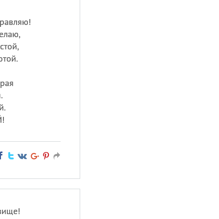
дравляю!
елаю,
стой,
отой.
края
.
й.
!
вище!