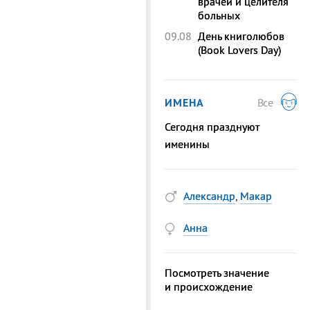
врачей и целителя
больных
09.08
День книголюбов
(Book Lovers Day)
ИМЕНА
Все
Сегодня празднуют
именины
Александр
,
Макар
Анна
Посмотреть значение
и происхождение