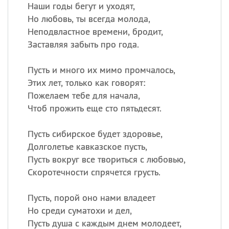
Все
ИМЕНА
Наши годы бегут и уходят,
Но любовь, ты всегда молода,
Сегодня празднуют именины
Неподвластное времени, бродит,
Заставляя забыть про года.
Герман
,
Иван
,
Клим
,
Еще
Пусть и много их мимо промчалось,
Анфиса
Этих лет, только как говорят:
Пожелаем тебе для начала,
Посмотреть значение
и
Чтоб прожить еще сто пятьдесят.
происхождение
Пусть сибирское будет здоровье,
Долголетье кавказское пусть,
Пусть вокруг все твориться с любовью,
Скоротечности спрячется грусть.
Пусть, порой оно нами владеет
Но среди суматохи и дел,
Пусть душа с каждым днем молодеет,