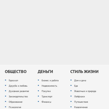
ОБЩЕСТВО
ДЕНЬГИ
СТИЛЬ ЖИЗНИ
Гороскоп
Бизнес и работа
Дом и дача
Дружба и любовь
Недвижимость
Еда
Духовное развитие
Покупки
Животные и природа
Законодательство
Транспорт
Лайфхаки
Образование
Финансы
Путешествия
Психология
Развлечения