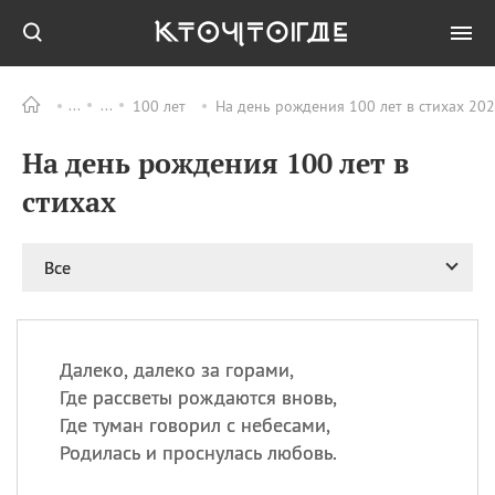
100 лет
На день рождения 100 лет в стихах 202
Все
ПРАЗДНИКИ
На день рождения 100 лет в
09.08
День памяти
великомученика и
стихах
целителя Пантелеимона
11.08
Рождество святителя
Николая Чудотворца
Все
11.08
День «мусорной еды»
11.08
День полета на
воздушном шарике
Далеко, далеко за горами,
11.08
День Святой Клары —
Где рассветы рождаются вновь,
покровительницы
Где туман говорил с небесами,
телевидения
Родилась и проснулась любовь.