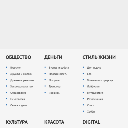
ОБЩЕСТВО
ДЕНЬГИ
СТИЛЬ ЖИЗНИ
Гороскоп
Бизнес и работа
Дом и дача
Дружба и любовь
Недвижимость
Еда
Духовное развитие
Покупки
Животные и природа
Законодательство
Транспорт
Лайфхаки
Образование
Финансы
Путешествия
Психология
Развлечения
Семья и дети
Спорт
Хобби
КУЛЬТУРА
КРАСОТА
DIGITAL