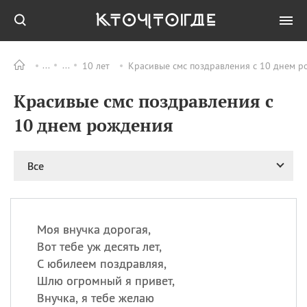
10 лет
Красивые смс поздравления с 10 днем р
Все
ПРАЗДНИКИ
Красивые смс поздравления с
09.08
День памяти
великомученика и
10 днем рождения
целителя Пантелеимона
11.08
Рождество святителя
Николая Чудотворца
Все
11.08
День «мусорной еды»
11.08
День полета на
воздушном шарике
Моя внучка дорогая,
11.08
День Святой Клары —
Вот тебе уж десять лет,
покровительницы
С юбилеем поздравляя,
телевидения
Шлю огромный я привет,
Внучка, я тебе желаю