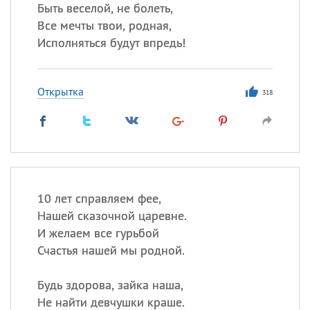
Все
ИМЕНА
Быть веселой, не болеть,
Все мечты твои, родная,
Сегодня празднуют именины
Исполняться будут впредь!
Герман
,
Иван
,
Клим
,
Еще
Открытка
318
Анфиса
Посмотреть значение
и
происхождение
10 лет справляем фее,
Нашей сказочной царевне.
И желаем все гурьбой
Счастья нашей мы родной.
Будь здорова, зайка наша,
Не найти девчушки краше.