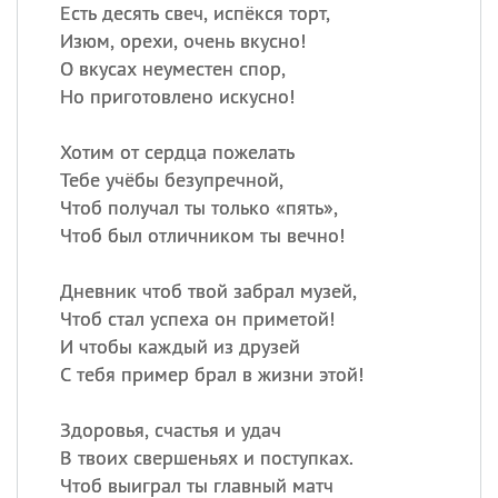
Все
ИМЕНА
Есть десять свеч, испёкся торт,
Изюм, орехи, очень вкусно!
Сегодня празднуют именины
О вкусах неуместен спор,
Но приготовлено искусно!
Герман
,
Иван
,
Клим
,
Еще
Хотим от сердца пожелать
Анфиса
Тебе учёбы безупречной,
Чтоб получал ты только «пять»,
Посмотреть значение
и
Чтоб был отличником ты вечно!
происхождение
Дневник чтоб твой забрал музей,
Чтоб стал успеха он приметой!
И чтобы каждый из друзей
С тебя пример брал в жизни этой!
Здоровья, счастья и удач
В твоих свершеньях и поступках.
Чтоб выиграл ты главный матч