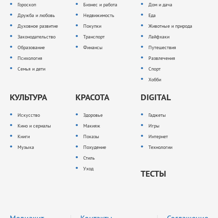
Гороскоп
Бизнес и работа
Дом и дача
Дружба и любовь
Недвижимость
Еда
Духовное развитие
Покупки
Животные и природа
Законодательство
Транспорт
Лайфхаки
Образование
Финансы
Путешествия
Психология
Развлечения
Семья и дети
Спорт
Хобби
КУЛЬТУРА
КРАСОТА
DIGITAL
Искусство
Здоровье
Гаджеты
Кино и сериалы
Макияж
Игры
Книги
Показы
Интернет
Музыка
Похудение
Технологии
Стиль
Уход
ТЕСТЫ
Медиакит
Контакты
Соглашение