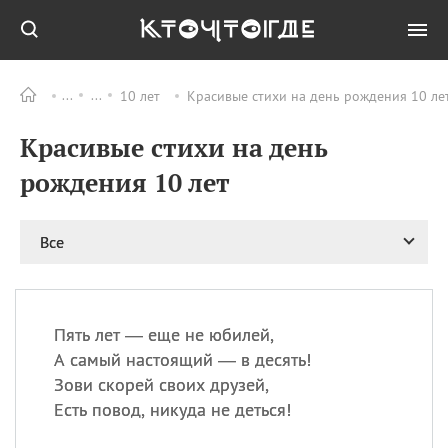
10 лет
Красивые стихи на день рождения 10 лет
Все
ПРАЗДНИКИ
Красивые стихи на день
09.08
День памяти
великомученика и
рождения 10 лет
целителя Пантелеимона
11.08
Рождество святителя
Николая Чудотворца
Все
11.08
День «мусорной еды»
11.08
День полета на
воздушном шарике
Пять лет — еще не юбилей,
11.08
День Святой Клары —
А самый настоящий — в десять!
покровительницы
Зови скорей своих друзей,
телевидения
Есть повод, никуда не деться!